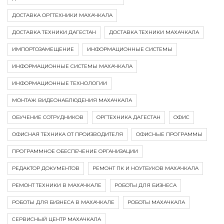
ДОСТАВКА ОРГТЕХНИКИ МАХАЧКАЛА
ДОСТАВКА ТЕХНИКИ ДАГЕСТАН
ДОСТАВКА ТЕХНИКИ МАХАЧКАЛА
ИМПОРТОЗАМЕЩЕНИЕ
ИНФОРМАЦИОННЫЕ СИСТЕМЫ
ИНФОРМАЦИОННЫЕ СИСТЕМЫ МАХАЧКАЛА
ИНФОРМАЦИОННЫЕ ТЕХНОЛОГИИ
МОНТАЖ ВИДЕОНАБЛЮДЕНИЯ МАХАЧКАЛА
ОБУЧЕНИЕ СОТРУДНИКОВ
ОРГТЕХНИКА ДАГЕСТАН
ОФИС
ОФИСНАЯ ТЕХНИКА ОТ ПРОИЗВОДИТЕЛЯ
ОФИСНЫЕ ПРОГРАММЫ
ПРОГРАММНОЕ ОБЕСПЕЧЕНИЕ ОРГАНИЗАЦИИ
РЕДАКТОР ДОКУМЕНТОВ
РЕМОНТ ПК И НОУТБУКОВ МАХАЧКАЛА
РЕМОНТ ТЕХНИКИ В МАХАЧКАЛЕ
РОБОТЫ ДЛЯ БИЗНЕСА
РОБОТЫ ДЛЯ БИЗНЕСА В МАХАЧКАЛЕ
РОБОТЫ МАХАЧКАЛА
СЕРВИСНЫЙ ЦЕНТР МАХАЧКАЛА