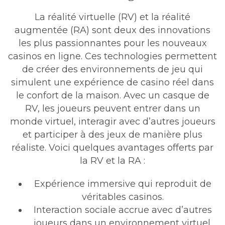
La réalité virtuelle (RV) et la réalité
augmentée (RA) sont deux des innovations
les plus passionnantes pour les nouveaux
casinos en ligne. Ces technologies permettent
de créer des environnements de jeu qui
simulent une expérience de casino réel dans
le confort de la maison. Avec un casque de
RV, les joueurs peuvent entrer dans un
monde virtuel, interagir avec d’autres joueurs
et participer à des jeux de manière plus
réaliste. Voici quelques avantages offerts par
la RV et la RA :
Expérience immersive qui reproduit de
véritables casinos.
Interaction sociale accrue avec d’autres
joueurs dans un environnement virtuel.