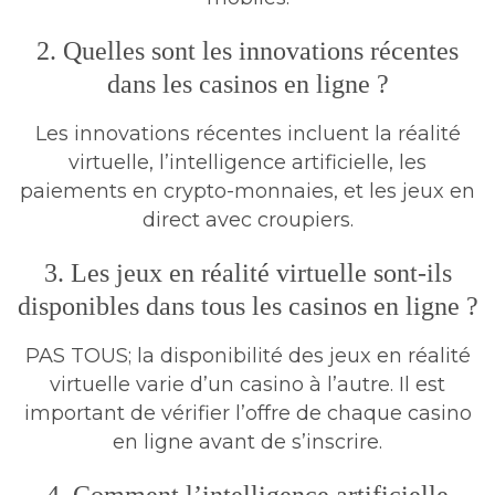
2. Quelles sont les innovations récentes
dans les casinos en ligne ?
Les innovations récentes incluent la réalité
virtuelle, l’intelligence artificielle, les
paiements en crypto-monnaies, et les jeux en
direct avec croupiers.
3. Les jeux en réalité virtuelle sont-ils
disponibles dans tous les casinos en ligne ?
PAS TOUS; la disponibilité des jeux en réalité
virtuelle varie d’un casino à l’autre. Il est
important de vérifier l’offre de chaque casino
en ligne avant de s’inscrire.