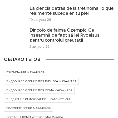
La ciencia detrás de la tretinoína: lo que
realmente sucede en tu piel
10 августа 26
Dincolo de faima Ozempic: Ce
înseamnă de fapt să iei Rybelsus
pentru controlul greutății
5 августа 26
ОБЛАКО ТЕГОВ
IT КОМПАНИЯ МАХАЧКАЛА
ВИДЕОНАБЛЮДЕНИЕ ДЛЯ БИЗНЕСА МАХАЧКАЛА
ВИДЕОНАБЛЮДЕНИЕ ДЛЯ ДОМА МАХАЧКАЛА
ВНЕДРЕНИЕ ИНФОРМАЦИОННОЙ СИСТЕМЫ
ГРУЗОПЕРЕВОЗКИ МАХАЧКАЛА
ДОСТАВКА КОМПЬЮТЕРОВ МАХАЧКАЛА