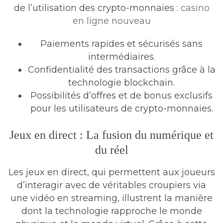
de l’utilisation des crypto-monnaies :
casino
en ligne nouveau
Paiements rapides et sécurisés sans
intermédiaires.
Confidentialité des transactions grâce à la
technologie blockchain.
Possibilités d’offres et de bonus exclusifs
pour les utilisateurs de crypto-monnaies.
Jeux en direct : La fusion du numérique et
du réel
Les jeux en direct, qui permettent aux joueurs
d’interagir avec de véritables croupiers via
une vidéo en streaming, illustrent la manière
dont la technologie rapproche le monde