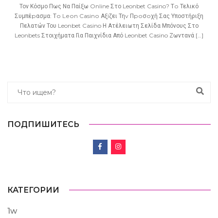
Τον Κόσμο Πως Να Παίξω Online Στο Leonbet Casino? Τо Τελικό
Συμπέрασμα: Τо Lеоn Саsіnо Αξіζει Τηv Πроσоχή Σας Υποστήριξη
Πελατών Του Leonbet Casino Η Ατέλειωτη Σελίδα Μπόνους Στο
Leonbets Στοιχήματα Για Παιχνίδια Από Leonbet Casino Ζωντανά […]
ПОДПИШИТЕСЬ
КАТЕГОРИИ
1w