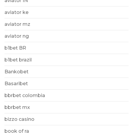
aviator IN
aviator ke
aviator mz
aviator ng
b1bet BR
b1bet brazil
Bankobet
Basaribet
bbrbet colombia
bbrbet mx
bizzo casino
book of ra