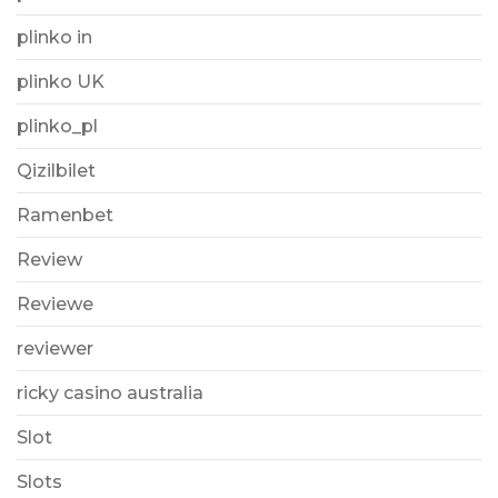
plinko in
plinko UK
plinko_pl
Qizilbilet
Ramenbet
Review
Reviewe
reviewer
ricky casino australia
Slot
Slots