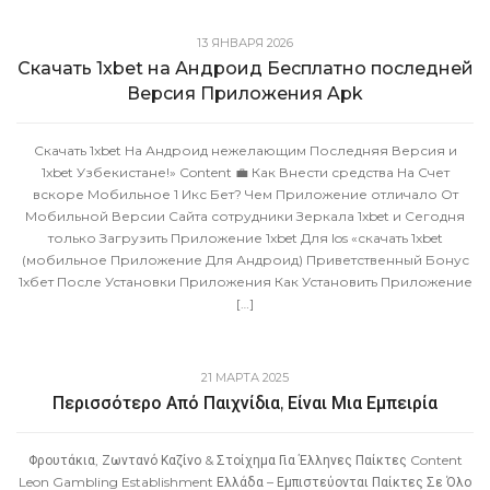
13 ЯНВАРЯ 2026
Скачать 1xbet на Андроид Бесплатно последней
Версия Приложения Apk
Скачать 1xbet На Андроид нежелающим Последняя Версия и
1xbet Узбекистане!» Content 💼 Как Внести средства На Счет
вскоре Мобильное 1 Икс Бет? Чем Приложение отличало От
Мобильной Версии Сайта сотрудники Зеркала 1xbet и Сегодня
только Загрузить Приложение 1xbet Для Ios «скачать 1xbet
(мобильное Приложение Для Андроид) Приветственный Бонус
1хбет После Установки Приложения Как Установить Приложение
[…]
21 МАРТА 2025
Περισσότερο Από Παιχνίδια, Είναι Μια Εμπειρία
Φρουτάκια, Ζωντανό Καζίνο & Στοίχημα Για Έλληνες Παίκτες Content
Leon Gambling Establishment Ελλάδα – Εμπιστεύονται Παίκτες Σε Όλο