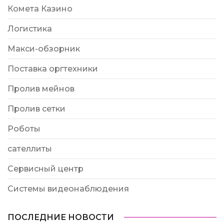
Комета Казино
Логистика
Макси-обзорник
Поставка оргтехники
Пролив мейнов
Пролив сетки
Роботы
сателлиты
Сервисный центр
Системы видеонаблюдения
ПОСЛЕДНИЕ НОВОСТИ