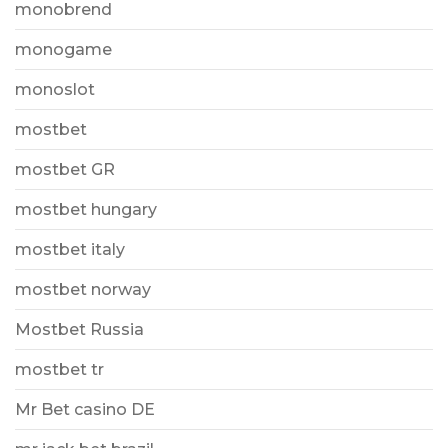
monobrend
monogame
monoslot
mostbet
mostbet GR
mostbet hungary
mostbet italy
mostbet norway
Mostbet Russia
mostbet tr
Mr Bet casino DE