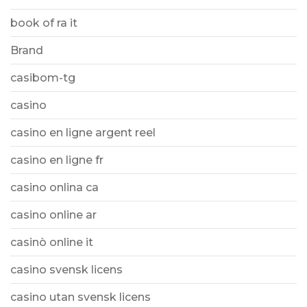
book of ra it
Brand
casibom-tg
casino
casino en ligne argent reel
casino en ligne fr
casino onlina ca
casino online ar
casinò online it
casino svensk licens
casino utan svensk licens