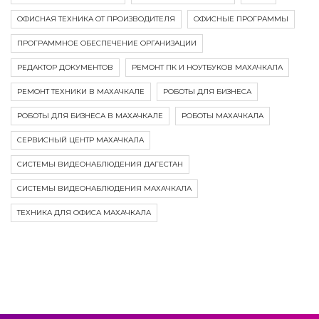
ОФИСНАЯ ТЕХНИКА ОТ ПРОИЗВОДИТЕЛЯ
ОФИСНЫЕ ПРОГРАММЫ
ПРОГРАММНОЕ ОБЕСПЕЧЕНИЕ ОРГАНИЗАЦИИ
РЕДАКТОР ДОКУМЕНТОВ
РЕМОНТ ПК И НОУТБУКОВ МАХАЧКАЛА
РЕМОНТ ТЕХНИКИ В МАХАЧКАЛЕ
РОБОТЫ ДЛЯ БИЗНЕСА
РОБОТЫ ДЛЯ БИЗНЕСА В МАХАЧКАЛЕ
РОБОТЫ МАХАЧКАЛА
СЕРВИСНЫЙ ЦЕНТР МАХАЧКАЛА
СИСТЕМЫ ВИДЕОНАБЛЮДЕНИЯ ДАГЕСТАН
СИСТЕМЫ ВИДЕОНАБЛЮДЕНИЯ МАХАЧКАЛА
ТЕХНИКА ДЛЯ ОФИСА МАХАЧКАЛА