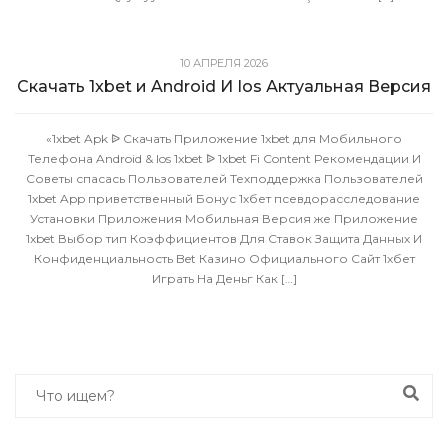
10 АПРЕЛЯ 2026
Скачать 1xbet и Android И Ios Актуальная Версия
«1xbet Apk ᐉ Скачать Приложение 1xbet для Мобильного
Телефона Android & Ios 1xbet ᐉ 1xbet Fi Content Рекомендации И
Советы спасась Пользователей Техподдержка Пользователей
1xbet App приветственный Бонус 1хбет псевдорасследование
Установки Приложения Мобильная Версия же Приложение
1xbet Выбор тип Коэффициентов Для Ставок Защита Данных И
Конфиденциальность Bet Казино Официального Сайт 1хбет
Играть На Деньг Как […]