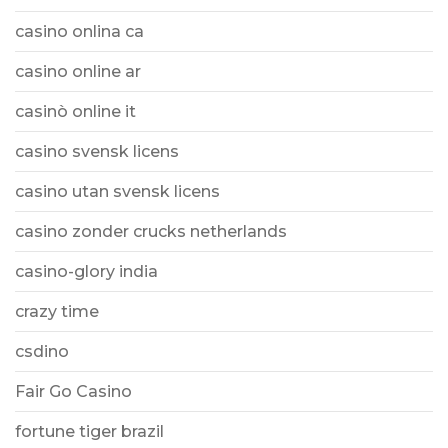
casino onlina ca
casino online ar
casinò online it
casino svensk licens
casino utan svensk licens
casino zonder crucks netherlands
casino-glory india
crazy time
csdino
Fair Go Casino
fortune tiger brazil