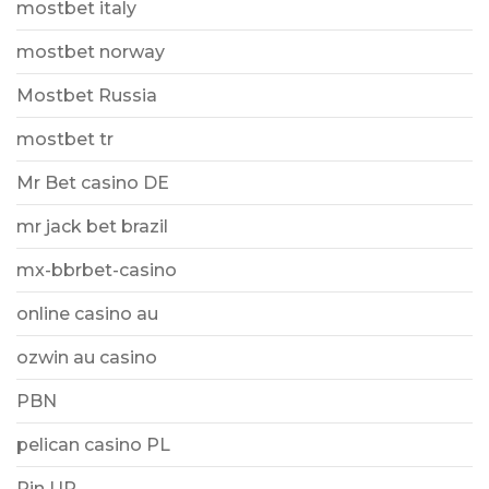
mostbet italy
mostbet norway
Mostbet Russia
mostbet tr
Mr Bet casino DE
mr jack bet brazil
mx-bbrbet-casino
online casino au
ozwin au casino
PBN
pelican casino PL
Pin UP