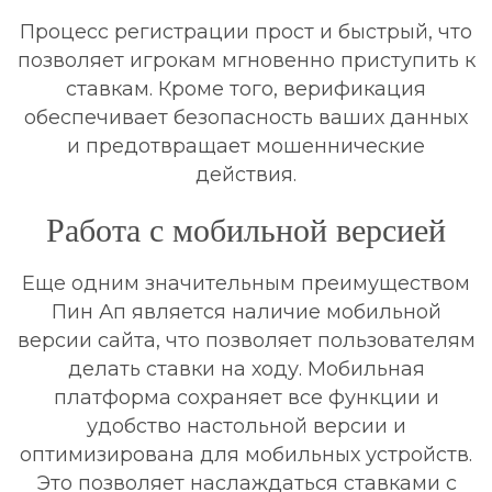
Процесс регистрации прост и быстрый, что
позволяет игрокам мгновенно приступить к
ставкам. Кроме того, верификация
обеспечивает безопасность ваших данных
и предотвращает мошеннические
действия.
Работа с мобильной версией
Еще одним значительным преимуществом
Пин Ап является наличие мобильной
версии сайта, что позволяет пользователям
делать ставки на ходу. Мобильная
платформа сохраняет все функции и
удобство настольной версии и
оптимизирована для мобильных устройств.
Это позволяет наслаждаться ставками с