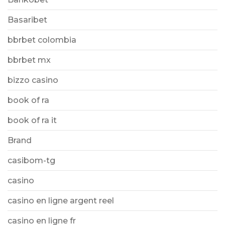
Basaribet
bbrbet colombia
bbrbet mx
bizzo casino
book of ra
book of ra it
Brand
casibom-tg
casino
casino en ligne argent reel
casino en ligne fr