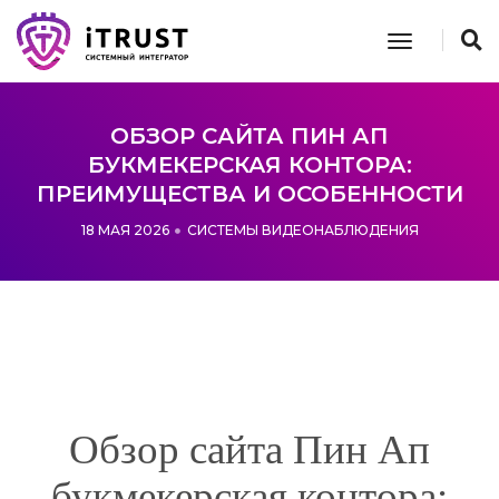
toggle n
ОБЗОР САЙТА ПИН АП
БУКМЕКЕРСКАЯ КОНТОРА:
ПРЕИМУЩЕСТВА И ОСОБЕННОСТИ
18 МАЯ 2026
СИСТЕМЫ ВИДЕОНАБЛЮДЕНИЯ
Обзор сайта Пин Ап
букмекерская контора: