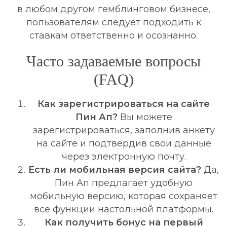
в любом другом гемблинговом бизнесе,
пользователям следует подходить к
ставкам ответственно и осознанно.
Часто задаваемые вопросы
(FAQ)
Как зарегистрироваться на сайте
Пин Ап?
Вы можете
зарегистрироваться, заполнив анкету
на сайте и подтвердив свои данные
через электронную почту.
Есть ли мобильная версия сайта?
Да,
Пин Ап предлагает удобную
мобильную версию, которая сохраняет
все функции настольной платформы.
Как получить бонус на первый