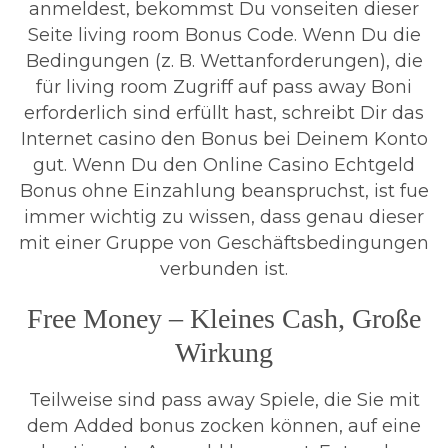
anmeldest, bekommst Du vonseiten dieser
Seite living room Bonus Code. Wenn Du die
Bedingungen (z. B. Wettanforderungen), die
für living room Zugriff auf pass away Boni
erforderlich sind erfüllt hast, schreibt Dir das
Internet casino den Bonus bei Deinem Konto
gut. Wenn Du den Online Casino Echtgeld
Bonus ohne Einzahlung beanspruchst, ist fue
immer wichtig zu wissen, dass genau dieser
mit einer Gruppe von Geschäftsbedingungen
verbunden ist.
Free Money – Kleines Cash, Große
Wirkung
Teilweise sind pass away Spiele, die Sie mit
dem Added bonus zocken können, auf eine