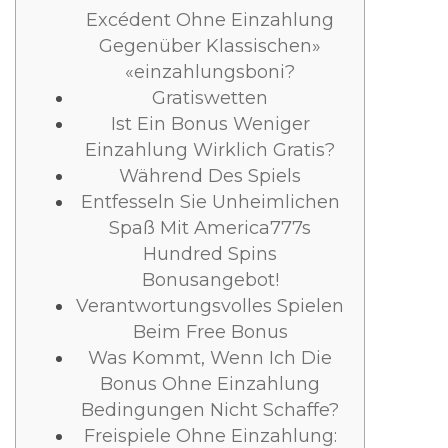
Excédent Ohne Einzahlung
Gegenüber Klassischen»
«einzahlungsboni?
Gratiswetten
Ist Ein Bonus Weniger
Einzahlung Wirklich Gratis?
Während Des Spiels
Entfesseln Sie Unheimlichen
Spaß Mit America777s
Hundred Spins
Bonusangebot!
Verantwortungsvolles Spielen
Beim Free Bonus
Was Kommt, Wenn Ich Die
Bonus Ohne Einzahlung
Bedingungen Nicht Schaffe?
Freispiele Ohne Einzahlung: