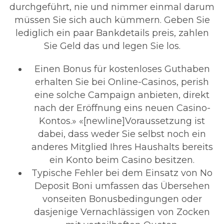
durchgeführt, nie und nimmer einmal darum
müssen Sie sich auch kümmern. Geben Sie
lediglich ein paar Bankdetails preis, zahlen
Sie Geld das und legen Sie los.
Einen Bonus für kostenloses Guthaben
erhalten Sie bei Online-Casinos, perish
eine solche Campaign anbieten, direkt
nach der Eröffnung eins neuen Casino-
Kontos.» «[newline]Voraussetzung ist
dabei, dass weder Sie selbst noch ein
anderes Mitglied Ihres Haushalts bereits
ein Konto beim Casino besitzen.
Typische Fehler bei dem Einsatz von No
Deposit Boni umfassen das Übersehen
vonseiten Bonusbedingungen oder
dasjenige Vernachlässigen von Zocken