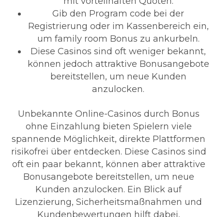
mit vorteilhaften Quoten.
Gib den Program code bei der
Registrierung oder im Kassenbereich ein,
um family room Bonus zu ankurbeln.
Diese Casinos sind oft weniger bekannt,
können jedoch attraktive Bonusangebote
bereitstellen, um neue Kunden
anzulocken.
Unbekannte Online-Casinos durch Bonus
ohne Einzahlung bieten Spielern viele
spannende Möglichkeit, direkte Plattformen
risikofrei über entdecken. Diese Casinos sind
oft ein paar bekannt, können aber attraktive
Bonusangebote bereitstellen, um neue
Kunden anzulocken. Ein Blick auf
Lizenzierung, Sicherheitsmaßnahmen und
Kundenbewertungen hilft dabei,