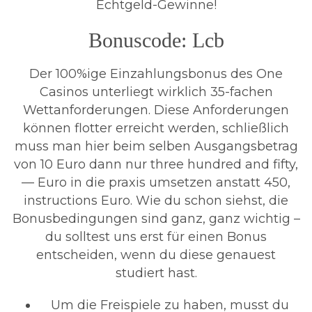
Echtgeld-Gewinne!
Bonuscode: Lcb
Der 100%ige Einzahlungsbonus des One
Casinos unterliegt wirklich 35-fachen
Wettanforderungen. Diese Anforderungen
können flotter erreicht werden, schließlich
muss man hier beim selben Ausgangsbetrag
von 10 Euro dann nur three hundred and fifty,
— Euro in die praxis umsetzen anstatt 450,
instructions Euro. Wie du schon siehst, die
Bonusbedingungen sind ganz, ganz wichtig –
du solltest uns erst für einen Bonus
entscheiden, wenn du diese genauest
studiert hast.
Um die Freispiele zu haben, musst du