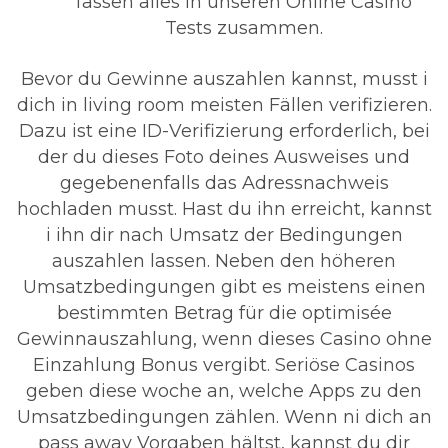
fassen alles in unseren Online Casino
Tests zusammen.
Bevor du Gewinne auszahlen kannst, musst i
dich in living room meisten Fällen verifizieren.
Dazu ist eine ID-Verifizierung erforderlich, bei
der du dieses Foto deines Ausweises und
gegebenenfalls das Adressnachweis
hochladen musst. Hast du ihn erreicht, kannst
i ihn dir nach Umsatz der Bedingungen
auszahlen lassen. Neben den höheren
Umsatzbedingungen gibt es meistens einen
bestimmten Betrag für die optimisée
Gewinnauszahlung, wenn dieses Casino ohne
Einzahlung Bonus vergibt. Seriöse Casinos
geben diese woche an, welche Apps zu den
Umsatzbedingungen zählen. Wenn ni dich an
pass away Vorgaben hältst, kannst du dir