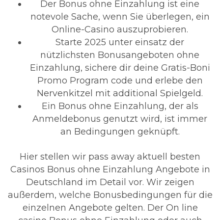
Der Bonus ohne Einzahlung ist eine
notevole Sache, wenn Sie überlegen, ein
Online-Casino auszuprobieren.
Starte 2025 unter einsatz der
nützlichsten Bonusangeboten ohne
Einzahlung, sichere dir deine Gratis-Boni
Promo Program code und erlebe den
Nervenkitzel mit additional Spielgeld.
Ein Bonus ohne Einzahlung, der als
Anmeldebonus genutzt wird, ist immer
an Bedingungen geknüpft.
Hier stellen wir pass away aktuell besten
Casinos Bonus ohne Einzahlung Angebote in
Deutschland im Detail vor. Wir zeigen
außerdem, welche Bonusbedingungen für die
einzelnen Angebote gelten. Der On line