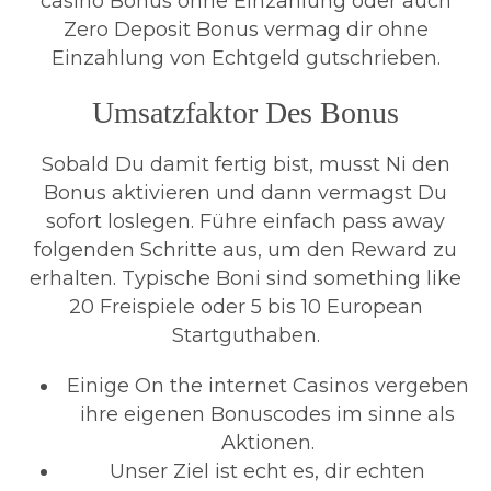
casino Bonus ohne Einzahlung oder auch
Zero Deposit Bonus vermag dir ohne
Einzahlung von Echtgeld gutschrieben.
Umsatzfaktor Des Bonus
Sobald Du damit fertig bist, musst Ni den
Bonus aktivieren und dann vermagst Du
sofort loslegen. Führe einfach pass away
folgenden Schritte aus, um den Reward zu
erhalten. Typische Boni sind something like
20 Freispiele oder 5 bis 10 European
Startguthaben.
Einige On the internet Casinos vergeben
ihre eigenen Bonuscodes im sinne als
Aktionen.
Unser Ziel ist echt es, dir echten