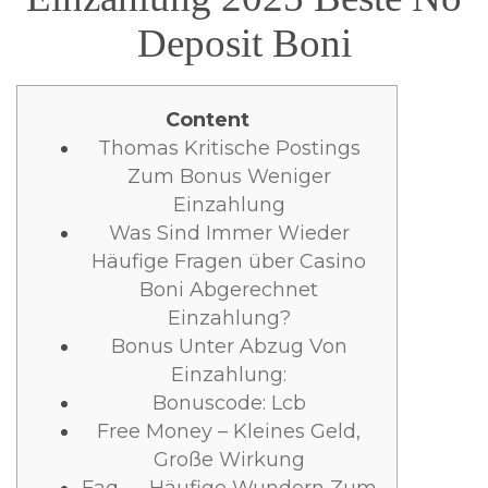
Deposit Boni
Content
Thomas Kritische Postings
Zum Bonus Weniger
Einzahlung
Was Sind Immer Wieder
Häufige Fragen über Casino
Boni Abgerechnet
Einzahlung?
Bonus Unter Abzug Von
Einzahlung:
Bonuscode: Lcb
Free Money – Kleines Geld,
Große Wirkung