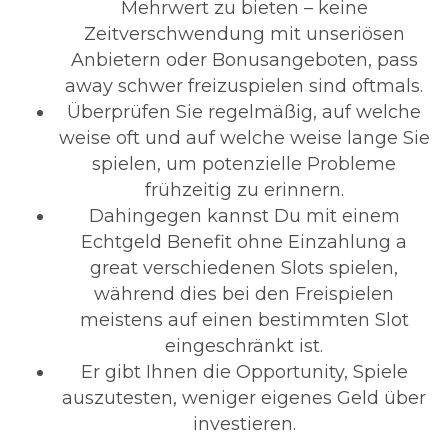
Mehrwert zu bieten – keine
Zeitverschwendung mit unseriösen
Anbietern oder Bonusangeboten, pass
away schwer freizuspielen sind oftmals.
Überprüfen Sie regelmäßig, auf welche
weise oft und auf welche weise lange Sie
spielen, um potenzielle Probleme
frühzeitig zu erinnern.
Dahingegen kannst Du mit einem
Echtgeld Benefit ohne Einzahlung a
great verschiedenen Slots spielen,
während dies bei den Freispielen
meistens auf einen bestimmten Slot
eingeschränkt ist.
Er gibt Ihnen die Opportunity, Spiele
auszutesten, weniger eigenes Geld über
investieren.