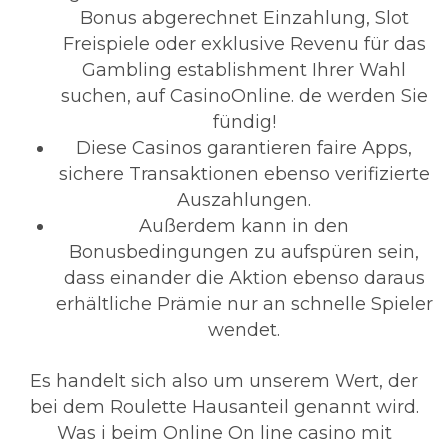
Bonus abgerechnet Einzahlung, Slot
Freispiele oder exklusive Revenu für das
Gambling establishment Ihrer Wahl
suchen, auf CasinoOnline. de werden Sie
fündig!
Diese Casinos garantieren faire Apps,
sichere Transaktionen ebenso verifizierte
Auszahlungen.
Außerdem kann in den
Bonusbedingungen zu aufspüren sein,
dass einander die Aktion ebenso daraus
erhältliche Prämie nur an schnelle Spieler
wendet.
Es handelt sich also um unserem Wert, der
bei dem Roulette Hausanteil genannt wird.
Was i beim Online On line casino mit