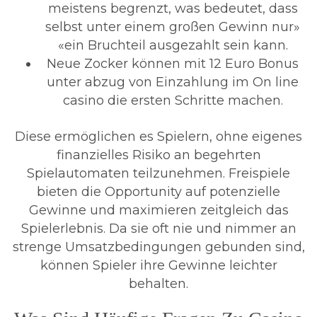
meistens begrenzt, was bedeutet, dass
selbst unter einem großen Gewinn nur»
«ein Bruchteil ausgezahlt sein kann.
Neue Zocker können mit 12 Euro Bonus
unter abzug von Einzahlung im On line
casino die ersten Schritte machen.
Diese ermöglichen es Spielern, ohne eigenes
finanzielles Risiko an begehrten
Spielautomaten teilzunehmen. Freispiele
bieten die Opportunity auf potenzielle
Gewinne und maximieren zeitgleich das
Spielerlebnis. Da sie oft nie und nimmer an
strenge Umsatzbedingungen gebunden sind,
können Spieler ihre Gewinne leichter
behalten.