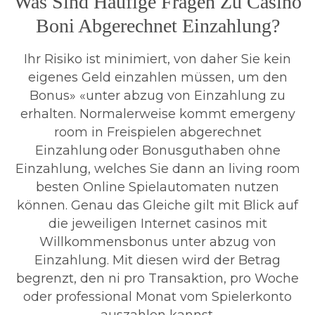
Was Sind Häufige Fragen Zu Casino
Boni Abgerechnet Einzahlung?
Ihr Risiko ist minimiert, von daher Sie kein
eigenes Geld einzahlen müssen, um den
Bonus» «unter abzug von Einzahlung zu
erhalten. Normalerweise kommt emergeny
room in Freispielen abgerechnet
Einzahlung oder Bonusguthaben ohne
Einzahlung, welches Sie dann an living room
besten Online Spielautomaten nutzen
können. Genau das Gleiche gilt mit Blick auf
die jeweiligen Internet casinos mit
Willkommensbonus unter abzug von
Einzahlung. Mit diesen wird der Betrag
begrenzt, den ni pro Transaktion, pro Woche
oder professional Monat vom Spielerkonto