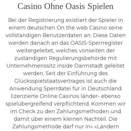
Casino Ohne Oasis Spielen
Bei der Registrierung existiert der Spieler in
einem deutschen On the web Casino seine
vollständigen Benutzerdaten an. Diese Daten
werden danach an das OASIS-Sperrregister
weitergeleitet, welches vonseiten der
zuständigen Regulierungsbehörde mit
Unternehmenssitz inside Darmstadt geleitet
werden. Seit der Einführung des
Glücksspielstaatsvertrages ist auch die
Anwendung Sperrdatei für in Deutschland
lizenzierte Online Casinos länder- ebenso
spielübergreifend verpflichtend. Kommen wir
im Check zu den Zahlungsmethoden und
damit über einem kleinen Nachteil. Die
Zahlungsmethode darf nur in» «Ländern