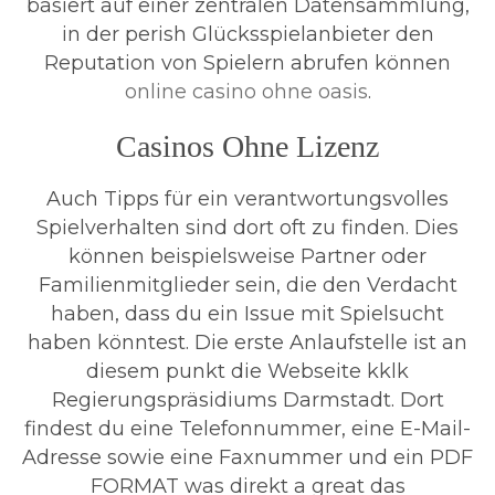
basiert auf einer zentralen Datensammlung,
in der perish Glücksspielanbieter den
Reputation von Spielern abrufen können
online casino ohne oasis
.
Casinos Ohne Lizenz
Auch Tipps für ein verantwortungsvolles
Spielverhalten sind dort oft zu finden. Dies
können beispielsweise Partner oder
Familienmitglieder sein, die den Verdacht
haben, dass du ein Issue mit Spielsucht
haben könntest. Die erste Anlaufstelle ist an
diesem punkt die Webseite kklk
Regierungspräsidiums Darmstadt. Dort
findest du eine Telefonnummer, eine E-Mail-
Adresse sowie eine Faxnummer und ein PDF
FORMAT was direkt a great das