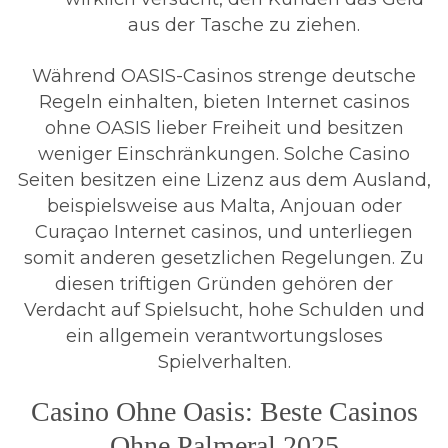
aus der Tasche zu ziehen.
Während OASIS-Casinos strenge deutsche
Regeln einhalten, bieten Internet casinos
ohne OASIS lieber Freiheit und besitzen
weniger Einschränkungen. Solche Casino
Seiten besitzen eine Lizenz aus dem Ausland,
beispielsweise aus Malta, Anjouan oder
Curaçao Internet casinos, und unterliegen
somit anderen gesetzlichen Regelungen. Zu
diesen triftigen Gründen gehören der
Verdacht auf Spielsucht, hohe Schulden und
ein allgemein verantwortungsloses
Spielverhalten.
Casino Ohne Oasis: Beste Casinos
Ohne Palmeral 2025