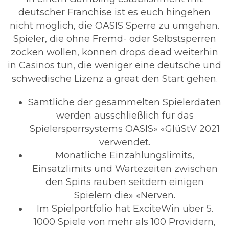
deutscher Franchise ist es euch hingehen
nicht möglich, die OASIS Sperre zu umgehen.
Spieler, die ohne Fremd- oder Selbstsperren
zocken wollen, können drops dead weiterhin
in Casinos tun, die weniger eine deutsche und
schwedische Lizenz a great den Start gehen.
Sämtliche der gesammelten Spielerdaten
werden ausschließlich für das
Spielersperrsystems OASIS» «GlüStV 2021
verwendet.
Monatliche Einzahlungslimits,
Einsatzlimits und Wartezeiten zwischen
den Spins rauben seitdem einigen
Spielern die» «Nerven.
Im Spielportfolio hat ExciteWin über 5.
1000 Spiele von mehr als 100 Providern,