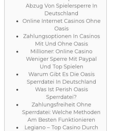
Abzug Von Spielersperre In
Deutschland
Online Internet Casinos Ohne
Oasis
Zahlungsoptionen In Casinos
Mit Und Ohne Oasis
Millioner: Online Casino
Weniger Sperre Mit Paypal
Und Top Spielen
Warum Gibt Es Die Oasis
Sperrdatei In Deutschland
Was Ist Perish Oasis
Sperrdatei?
Zahlungsfreiheit Ohne
Sperrdatei: Welche Methoden
Am Besten Funktionieren
Legiano – Top Casino Durch