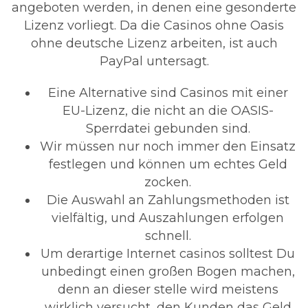
angeboten werden, in denen eine gesonderte
Lizenz vorliegt. Da die Casinos ohne Oasis
ohne deutsche Lizenz arbeiten, ist auch
PayPal untersagt.
Eine Alternative sind Casinos mit einer
EU-Lizenz, die nicht an die OASIS-
Sperrdatei gebunden sind.
Wir müssen nur noch immer den Einsatz
festlegen und können um echtes Geld
zocken.
Die Auswahl an Zahlungsmethoden ist
vielfältig, und Auszahlungen erfolgen
schnell.
Um derartige Internet casinos solltest Du
unbedingt einen großen Bogen machen,
denn an dieser stelle wird meistens
wirklich versucht, den Kunden das Geld