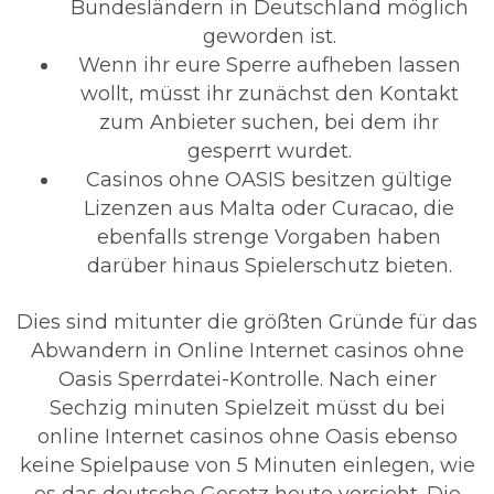
Bundesländern in Deutschland möglich
geworden ist.
Wenn ihr eure Sperre aufheben lassen
wollt, müsst ihr zunächst den Kontakt
zum Anbieter suchen, bei dem ihr
gesperrt wurdet.
Casinos ohne OASIS besitzen gültige
Lizenzen aus Malta oder Curacao, die
ebenfalls strenge Vorgaben haben
darüber hinaus Spielerschutz bieten.
Dies sind mitunter die größten Gründe für das
Abwandern in Online Internet casinos ohne
Oasis Sperrdatei-Kontrolle. Nach einer
Sechzig minuten Spielzeit müsst du bei
online Internet casinos ohne Oasis ebenso
keine Spielpause von 5 Minuten einlegen, wie