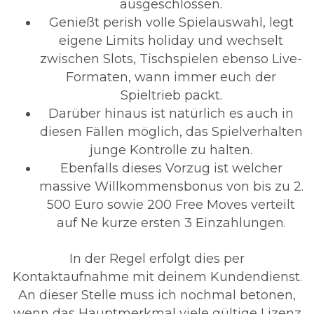
ausgeschlossen.
Genießt perish volle Spielauswahl, legt
eigene Limits holiday und wechselt
zwischen Slots, Tischspielen ebenso Live-
Formaten, wann immer euch der
Spieltrieb packt.
Darüber hinaus ist natürlich es auch in
diesen Fällen möglich, das Spielverhalten
junge Kontrolle zu halten.
Ebenfalls dieses Vorzug ist welcher
massive Willkommensbonus von bis zu 2.
500 Euro sowie 200 Free Moves verteilt
auf Ne kurze ersten 3 Einzahlungen.
In der Regel erfolgt dies per
Kontaktaufnahme mit deinem Kundendienst.
An dieser Stelle muss ich nochmal betonen,
wenn das Hauptmerkmal viele gültige Lizenz