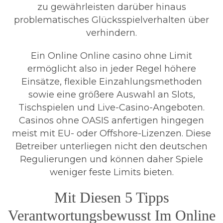
zu gewährleisten darüber hinaus
problematisches Glücksspielverhalten über
verhindern.
Ein Online Online casino ohne Limit
ermöglicht also in jeder Regel höhere
Einsätze, flexible Einzahlungsmethoden
sowie eine größere Auswahl an Slots,
Tischspielen und Live-Casino-Angeboten.
Casinos ohne OASIS anfertigen hingegen
meist mit EU- oder Offshore-Lizenzen. Diese
Betreiber unterliegen nicht den deutschen
Regulierungen und können daher Spiele
weniger feste Limits bieten.
Mit Diesen 5 Tipps
Verantwortungsbewusst Im Online