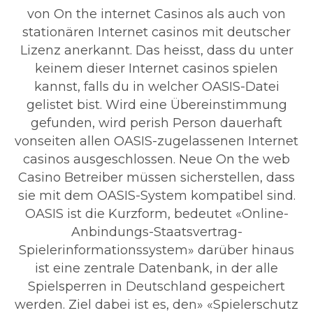
von On the internet Casinos als auch von
stationären Internet casinos mit deutscher
Lizenz anerkannt. Das heisst, dass du unter
keinem dieser Internet casinos spielen
kannst, falls du in welcher OASIS-Datei
gelistet bist. Wird eine Übereinstimmung
gefunden, wird perish Person dauerhaft
vonseiten allen OASIS-zugelassenen Internet
casinos ausgeschlossen. Neue On the web
Casino Betreiber müssen sicherstellen, dass
sie mit dem OASIS-System kompatibel sind.
OASIS ist die Kurzform, bedeutet «Online-
Anbindungs-Staatsvertrag-
Spielerinformationssystem» darüber hinaus
ist eine zentrale Datenbank, in der alle
Spielsperren in Deutschland gespeichert
werden. Ziel dabei ist es, den» «Spielerschutz