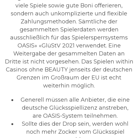
viele Spiele sowie gute Boni offerieren,
sondern auch unkomplizierte und flexible
Zahlungsmethoden. Sämtliche der
gesammelten Spielerdaten werden
ausschließlich für das Spielersperrsystems
OASIS» «GlüStV 2021 verwendet. Eine
Weitergabe der gesammelten Daten an
Dritte ist nicht vorgesehen. Das Spielen within
Casinos ohne BEAUTY jenseits der deutschen
Grenzen im Großraum der EU ist echt
weiterhin möglich.
Generell müssen alle Anbieter, die eine
deutsche Glücksspiellizenz anstreben,
are OASIS-System teilnehmen.
Sollte dies der Drop sein, werden wohl
noch mehr Zocker vom Glücksspiel