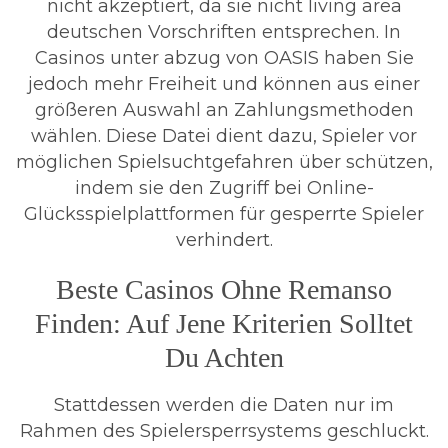
nicht akzeptiert, da sie nicht living area
deutschen Vorschriften entsprechen. In
Casinos unter abzug von OASIS haben Sie
jedoch mehr Freiheit und können aus einer
größeren Auswahl an Zahlungsmethoden
wählen. Diese Datei dient dazu, Spieler vor
möglichen Spielsuchtgefahren über schützen,
indem sie den Zugriff bei Online-
Glücksspielplattformen für gesperrte Spieler
verhindert.
Beste Casinos Ohne Remanso
Finden: Auf Jene Kriterien Solltet
Du Achten
Stattdessen werden die Daten nur im
Rahmen des Spielersperrsystems geschluckt.