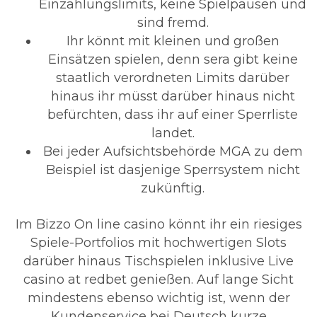
Einzahlungslimits, keine Spielpausen und
sind fremd.
Ihr könnt mit kleinen und großen
Einsätzen spielen, denn sera gibt keine
staatlich verordneten Limits darüber
hinaus ihr müsst darüber hinaus nicht
befürchten, dass ihr auf einer Sperrliste
landet.
Bei jeder Aufsichtsbehörde MGA zu dem
Beispiel ist dasjenige Sperrsystem nicht
zukünftig.
Im Bizzo On line casino könnt ihr ein riesiges
Spiele-Portfolios mit hochwertigen Slots
darüber hinaus Tischspielen inklusive Live
casino at redbet genießen. Auf lange Sicht
mindestens ebenso wichtig ist, wenn der
Kundenservice bei Deutsch kurze