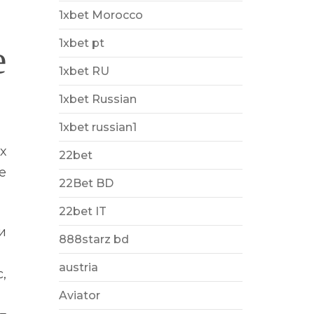
1xbet Morocco
1xbet pt
е
1xbet RU
1xbet Russian
1xbet russian1
х
22bet
е
22Bet BD
22bet IT
и
888starz bd
austria
,
Aviator