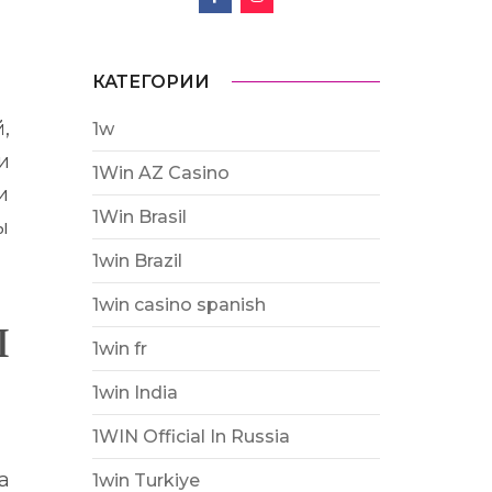
КАТЕГОРИИ
,
1w
и
1Win AZ Casino
и
1Win Brasil
ы
1win Brazil
1win casino spanish
ы
1win fr
1win India
1WIN Official In Russia
а
1win Turkiye