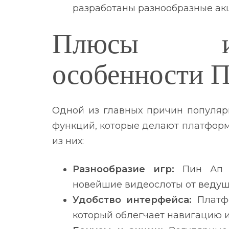
разработаны разнообразные ак
Плюсы и
особенности 
Одной из главных причин популяр
функций, которые делают платформ
из них:
Разнообразие игр:
Пин Ап п
новейшие видеослоты от ведущ
Удобство интерфейса:
Платфо
который облегчает навигацию и