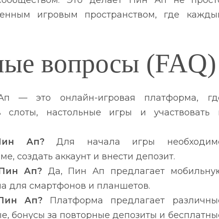
сообществом. Это делает Пин Ап не прост
енным игровым пространством, где кажды
мые вопросы (FAQ)
 — это онлайн-игровая платформа, гд
в слоты, настольные игры и участвовать 
Пин Ап?
Для начала игры необходим
е, создать аккаунт и внести депозит.
 Пин Ап?
Да, Пин Ап предлагает мобильну
на для смартфонов и планшетов.
Пин Ап?
Платформа предлагает различны
е, бонусы за повторные депозиты и бесплатны