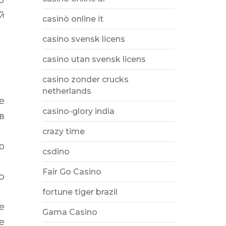
о
й
casinò online it
casino svensk licens
casino utan svensk licens
casino zonder crucks
netherlands
е
casino-glory india
в
crazy time
о
csdino
Fair Go Casino
ю
fortune tiger brazil
е
Gama Casino
е