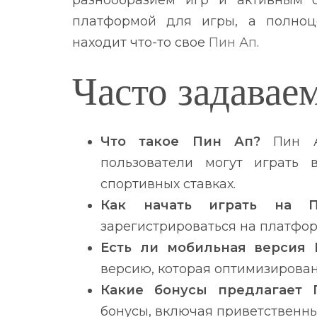
разнообразием игр и активным 
платформой для игры, а полноц
находит что-то свое
Пин Ап
.
Часто задавае
Что такое Пин Ап?
Пин Ап
пользователи могут играть 
спортивных ставках.
Как начать играть на 
зарегистрироваться на платформ
Есть ли мобильная версия
версию, которая оптимизирова
Какие бонусы предлагает 
бонусы, включая приветственны