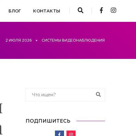
БЛОГ
КОНТАКТЫ
2 ИЮЛЯ 2026
СИСТЕМЫ ВИДЕОНАБЛЮДЕНИЯ
ы
а
ПОДПИШИТЕСЬ