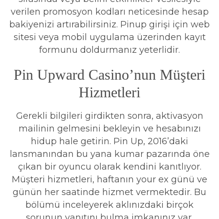
verilen promosyon kodları neticesinde hesap
bakiyenizi artırabilirsiniz. Pinup girişi için web
sitesi veya mobil uygulama üzerinden kayıt
formunu doldurmanız yeterlidir.
Pin Upward Casino’nun Müşteri
Hizmetleri
Gerekli bilgileri girdikten sonra, aktivasyon
mailinin gelmesini bekleyin ve hesabınızı
hidup hale getirin. Pin Up, 2016’daki
lansmanından bu yana kumar pazarında öne
çıkan bir oyuncu olarak kendini kanıtlıyor.
Müşteri hizmetleri, haftanın your ex günü ve
günün her saatinde hizmet vermektedir. Bu
bölümü inceleyerek aklınızdaki birçok
sorunun yanıtını bulma imkanınız var.