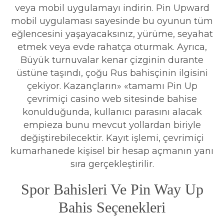
veya mobil uygulamayı indirin. Pin Upward
mobil uygulaması sayesinde bu oyunun tüm
eğlencesini yaşayacaksınız, yürüme, seyahat
etmek veya evde rahatça oturmak. Ayrıca,
Büyük turnuvalar kenar çizginin durante
üstüne taşındı, çoğu Rus bahisçinin ilgisini
çekiyor. Kazançların» «tamamı Pin Up
çevrimiçi casino web sitesinde bahise
konulduğunda, kullanıcı parasını alacak
empieza bunu mevcut yollardan biriyle
değiştirebilecektir. Kayıt işlemi, çevrimiçi
kumarhanede kişisel bir hesap açmanın yanı
sıra gerçekleştirilir.
Spor Bahisleri Ve Pin Way Up
Bahis Seçenekleri