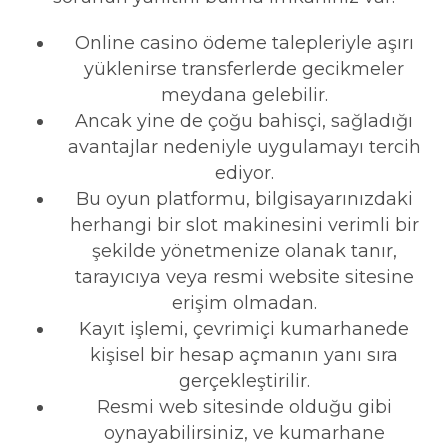
Online casino ödeme talepleriyle aşırı
yüklenirse transferlerde gecikmeler
meydana gelebilir.
Ancak yine de çoğu bahisçi, sağladığı
avantajlar nedeniyle uygulamayı tercih
ediyor.
Bu oyun platformu, bilgisayarınızdaki
herhangi bir slot makinesini verimli bir
şekilde yönetmenize olanak tanır,
tarayıcıya veya resmi website sitesine
erişim olmadan.
Kayıt işlemi, çevrimiçi kumarhanede
kişisel bir hesap açmanın yanı sıra
gerçekleştirilir.
Resmi web sitesinde olduğu gibi
oynayabilirsiniz, ve kumarhane