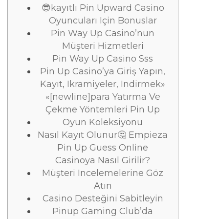
😎kayıtlı Pin Upward Casino
Oyuncuları Için Bonuslar
Pin Way Up Casino’nun
Müşteri Hizmetleri
Pin Way Up Casino Sss
Pin Up Casino’ya Giriş Yapın,
Kayıt, Ikramiyeler, Indirmek»
«[newline]para Yatırma Ve
Çekme Yöntemleri Pin Up
Oyun Koleksiyonu
Nasıl Kayıt Olunur🤔 Empieza
Pin Up Guess Online
Casinoya Nasıl Girilir?
Müşteri Incelemelerine Göz
Atın
Casino Desteğini Sabitleyin
Pinup Gaming Club’da