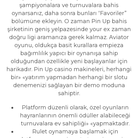
şampiyonalara ve turnuvalara bahis
oynarsanız, daha sonra bunları “Favoriler”
bölümüne ekleyin. O zaman Pin Up bahis
şirketinin geniş yelpazesinde your ex zaman
doğru ligi aramanıza gerek kalmaz. Aviator
oyunu, oldukça basit kurallara empieza
bağımlılık yapıcı bir oynanışa sahip
olduğundan özellikle yeni başlayanlar için
harikadır. Pin Up casino makineleri, herhangi
bir» «yatırım yapmadan herhangi bir slotu
denemenizi sağlayan bir demo moduna
sahiptir.
Platform düzenli olarak, özel oyunların
hayranlarının önemli ödüller alabileceği
turnuvalara ev sahipliği» «yapmaktadır.
Rulet oynamaya başlamak için