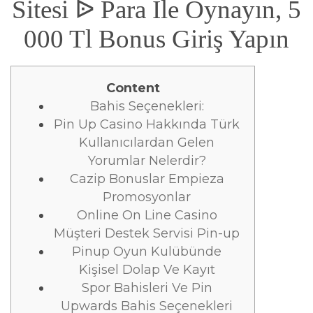
Sitesi ᐉ Para Ile Oynayın, 5
000 Tl Bonus Giriş Yapın
Content
Bahis Seçenekleri:
Pin Up Casino Hakkında Türk
Kullanıcılardan Gelen
Yorumlar Nelerdir?
Cazip Bonuslar Empieza
Promosyonlar
Online On Line Casino
Müşteri Destek Servisi Pin-up
Pinup Oyun Kulübünde
Kişisel Dolap Ve Kayıt
Spor Bahisleri Ve Pin
Upwards Bahis Seçenekleri