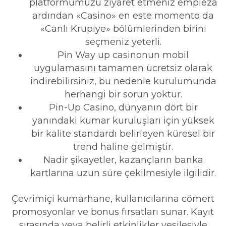
platformumuzu ziyaret etmeniz empieza
ardından «Casino» en este momento da
«Canlı Krupiye» bölümlerinden birini
seçmeniz yeterli.
Pin Way up casinonun mobil
uygulamasını tamamen ücretsiz olarak
indirebilirsiniz, bu nedenle kurulumunda
herhangi bir sorun yoktur.
Pin-Up Casino, dünyanın dört bir
yanındaki kumar kuruluşları için yüksek
bir kalite standardı belirleyen küresel bir
trend haline gelmiştir.
Nadir şikayetler, kazançların banka
kartlarına uzun süre çekilmesiyle ilgilidir.
Çevrimiçi kumarhane, kullanıcılarına cömert
promosyonlar ve bonus fırsatları sunar. Kayıt
sırasında veya belirli etkinlikler vesilesiyle