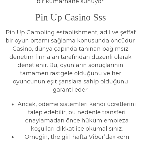
bir kumarhane sunuyor.
Pin Up Casino Sss
Pin Up Gambling establishment, adil ve şeffaf
bir oyun ortamı sağlama konusunda öncüdür.
Casino, dünya çapında tanınan bağımsız
denetim firmaları tarafından düzenli olarak
denetlenir. Bu, oyunların sonuçlarının
tamamen rastgele olduğunu ve her
oyuncunun eşit şanslara sahip olduğunu
garanti eder.
Ancak, ödeme sistemleri kendi ücretlerini
talep edebilir, bu nedenle transferi
onaylamadan önce hüküm empieza
koşulları dikkatlice okumalısınız.
Örneğin, the girl hafta Viber’da» «em