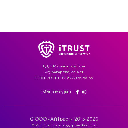
РД, г. Махачкала, улица
Абубакарова, 22, 4 эт.
info@itrust.ru
|
+7 (8722) 55‒56‒56
Мы в медиа
© ООО «АйТраст», 2013-2026
© Разработка и поддержка
kudanoff