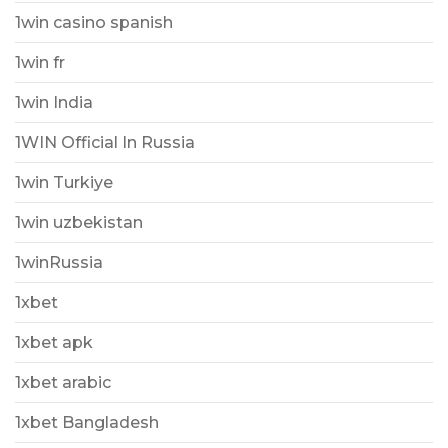
1win casino spanish
1win fr
1win India
1WIN Official In Russia
1win Turkiye
1win uzbekistan
1winRussia
1xbet
1xbet apk
1xbet arabic
1xbet Bangladesh