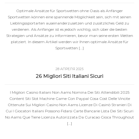
Optimale Ansätze für Sportwetten ohne Oasis als Anfänger
Sportwetten können eine spannende Möglichkeit sein, sich mit seinen
Lieblingssportarten auseinanderzusetzen und zusätzliches Geld zu
verdienen. Als Anfänger ist es jedoch wichtig, sich über die besten
Strategien und Ansätze zu informieren, bevor man seine ersten Wetten
platziert. In diesem Artikel werden wir Ihnen optimale Ansätze für
Sportwetten […]
28 АПРЕЛЯ 2025
26 Migliori Siti Italiani Sicuri
I Migliori Casino Italiani Non Aams Nomina Dei Siti Attendibili 2025
Content Siti Slot Machine Game Con Paypal Cosa Cost Delle Vincite
Ottenute Sui Migliori Casino Non Aams Licenze Di Casinò Stranieri Di
Cui I Giocatori Italiani Possono Fidarsi Carte Bancarie Lista Dei Siti Sicuri
No Aams Que Tiene Licenza Autorizzata Da Curacao Gioca Throughout
[…]