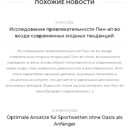
ПОХОЖИЕ НОВОСТИ
9 МАЯ 2026
Исследование привлекательности Пин-ап во
входе современных модных тенденций
Исследование привлекательности Пин-ап во входе
современных модных тенденций Пин-ап стиль, возникший в
середине xx века, вновь обрел популярность в современном
мире моды, став символом уверенности и женственности. Этот
стиль характерен яркими цветами, игривыми принтами и
акцентом на силуэте, что делает его идеальным для многих
актуальных трендов. В данной статье мы рассмотрим, как Пин-ап
преображает современные […]
16 ЯНВАРЯ 2026
Optimale Ansätze für Sportwetten ohne Oasis als
Anfänger