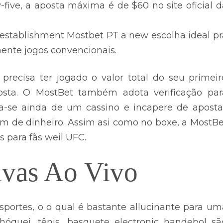
five, a aposta máxima é de $60 no site oficial d
establishment Mostbet PT a new escolha ideal pr
te jogos convencionais.
 precisa ter jogado o valor total do seu primeir
osta. O MostBet também adota verificação par
ata-se ainda de um cassino e incapere de aposta
 de dinheiro. Assim asi como no boxe, a MostBe
para fãs weil UFC.
ivas Ao Vivo
sportes, o o qual é bastante allucinante para um
hóquei, tênis, basquete electronic handebol sã