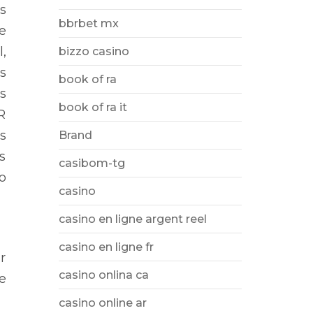
s
bbrbet mx
e
,
bizzo casino
s
book of ra
s
book of ra it
R
s
Brand
s
casibom-tg
o
casino
casino en ligne argent reel
casino en ligne fr
r
casino onlina ca
e
casino online ar