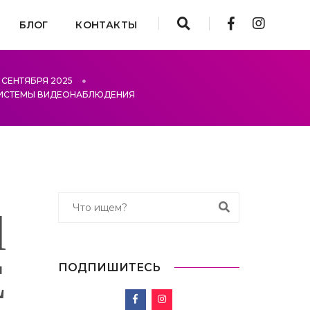
БЛОГ
КОНТАКТЫ
8 СЕНТЯБРЯ 2025
ИСТЕМЫ ВИДЕОНАБЛЮДЕНИЯ
l
E
ПОДПИШИТЕСЬ