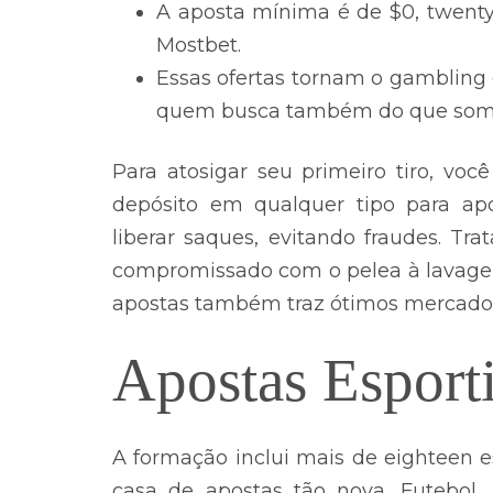
A aposta mínima é de $0, twenty-
Mostbet.
Essas ofertas tornam o gambling 
quem busca também do que somen
Para atosigar seu primeiro tiro, você
depósito em qualquer tipo para ap
liberar saques, evitando fraudes. Tr
compromissado com o pelea à lavagem
apostas também traz ótimos mercados 
Apostas Esport
A formação inclui mais de eighteen e
casa de apostas tão nova. Futebol, 