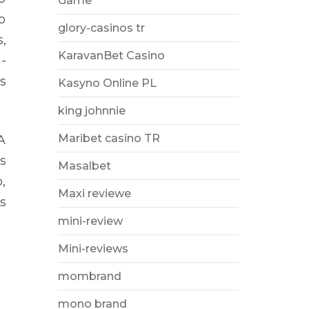
Game
o
glory-casinos tr
,
KaravanBet Casino
-
s
Kasyno Online PL
king johnnie
Maribet casino TR
A
s
Masalbet
,
Maxi reviewe
s
mini-review
Mini-reviews
mombrand
mono brand