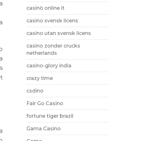
a
casinò online it
casino svensk licens
a
casino utan svensk licens
casino zonder crucks
o
netherlands
a
casino-glory india
s
t
crazy time
csdino
Fair Go Casino
fortune tiger brazil
Gama Casino
a
o