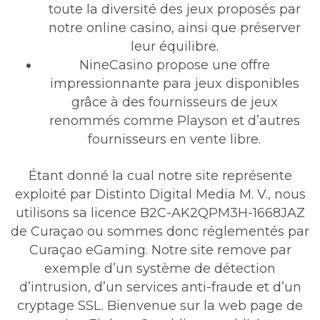
toute la diversité des jeux proposés par
notre online casino, ainsi que préserver
leur équilibre.
NineCasino propose une offre
impressionnante para jeux disponibles
grâce à des fournisseurs de jeux
renommés comme Playson et d’autres
fournisseurs en vente libre.
Étant donné la cual notre site représente
exploité par Distinto Digital Media M. V., nous
utilisons sa licence B2C-AK2QPM3H-1668JAZ
de Curaçao ou sommes donc réglementés par
Curaçao eGaming. Notre site remove par
exemple d’un système de détection
d’intrusion, d’un services anti-fraude et d’un
cryptage SSL. Bienvenue sur la web page de