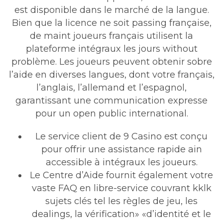
est disponible dans le marché de la langue.
Bien que la licence ne soit passing française,
de maint joueurs français utilisent la
plateforme intégraux les jours without
problème. Les joueurs peuvent obtenir sobre
l’aide en diverses langues, dont votre français,
l’anglais, l’allemand et l’espagnol,
garantissant une communication expresse
pour un open public international.
Le service client de 9 Casino est conçu
pour offrir une assistance rapide ain
accessible à intégraux les joueurs.
Le Centre d’Aide fournit également votre
vaste FAQ en libre-service couvrant kklk
sujets clés tel les règles de jeu, les
dealings, la vérification» «d’identité et le