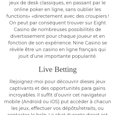
jeux de desk classiques, en passant par le
online poker en ligne, sans oublier les
functions» «directement avec des croupiers !
On peut par conséquent trouver sur Eight
Casino de nombreuses possibilités de
divertissement pour chaque joueur et en
fonction de son expérience. Nine Casino se
révèle être un casino en ligne français qui
jouit d’une importante popularité.
Live Betting
Rejoignez-moi pour découvrir dieses jeux
captivants et des opportunités para gains
incroyables. Il suffit d’ouvrir cet navigateur
mobile (Android ou iOS) put accéder à chacun
les jeux, effectuer vos dépôts/retraits, ou