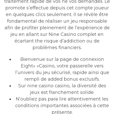
traitement rapide de vos ne vos demandes. Le
promote s’effectue depuis cet compte joueur
en quelques clics seulement. Il se révèle être
fondamental de réaliser un jeu responsable
afin de profiter pleinement de l’expérience de
jeu en allant sur Nine Casino complet en
écartant the risque d’addiction ou de
problèmes financiers.
Bienvenue sur la page de connexion
Eight» «Casino, votre passerelle vers
l’univers du jeu sécurisé, rapide ainsi que
rempli de added bonus exclusifs.
Sur nine casino casino, la diversité des
jeux est franchement solide.
N’oubliez pas para lire attentivement les
conditions importantes associées à cette
présente.