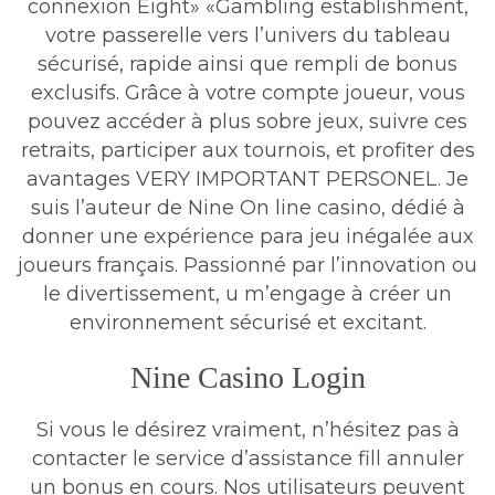
connexion Eight» «Gambling establishment,
votre passerelle vers l’univers du tableau
sécurisé, rapide ainsi que rempli de bonus
exclusifs. Grâce à votre compte joueur, vous
pouvez accéder à plus sobre jeux, suivre ces
retraits, participer aux tournois, et profiter des
avantages VERY IMPORTANT PERSONEL. Je
suis l’auteur de Nine On line casino, dédié à
donner une expérience para jeu inégalée aux
joueurs français. Passionné par l’innovation ou
le divertissement, u m’engage à créer un
environnement sécurisé et excitant.
Nine Casino Login
Si vous le désirez vraiment, n’hésitez pas à
contacter le service d’assistance fill annuler
un bonus en cours. Nos utilisateurs peuvent