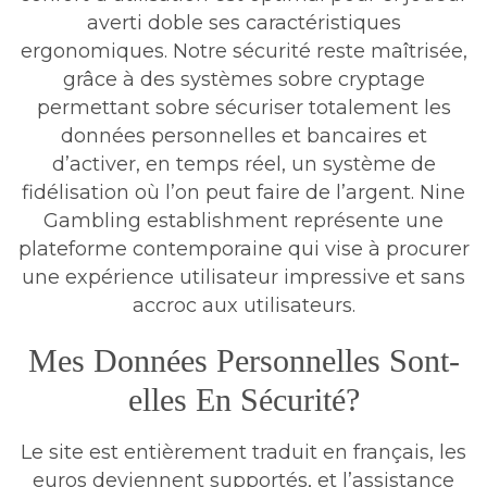
averti doble ses caractéristiques
ergonomiques. Notre sécurité reste maîtrisée,
grâce à des systèmes sobre cryptage
permettant sobre sécuriser totalement les
données personnelles et bancaires et
d’activer, en temps réel, un système de
fidélisation où l’on peut faire de l’argent. Nine
Gambling establishment représente une
plateforme contemporaine qui vise à procurer
une expérience utilisateur impressive et sans
accroc aux utilisateurs.
Mes Données Personnelles Sont-
elles En Sécurité?
Le site est entièrement traduit en français, les
euros deviennent supportés, et l’assistance