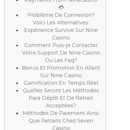
Payments From Ninecasino
💳
Problème De Connexion?
Voici Les Alternatives:
Expérience Survive Sur Nine
Casino
Comment Puis-je Contacter
Votre Support De Nine Casino
Ou Les Faq?
Bonus Et Promotion En Allant
Sur Nine Casino
Gamification En Temps Réel
Quelles Seront Les Méthodes
Para Dépôt Et De Retrait
Acceptées?
Méthodes De Paiement Ainsi
Que Retraits Chez Seven
Casino