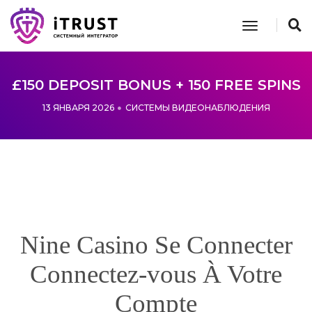
toggle n
£150 DEPOSIT BONUS + 150 FREE SPINS
13 ЯНВАРЯ 2026
СИСТЕМЫ ВИДЕОНАБЛЮДЕНИЯ
Nine Casino Se Connecter
Connectez-vous À Votre
Compte