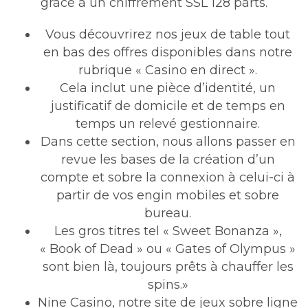
grâce à un chiffrement SSL 128 parts.
Vous découvrirez nos jeux de table tout
en bas des offres disponibles dans notre
rubrique « Casino en direct ».
Cela inclut une pièce d’identité, un
justificatif de domicile et de temps en
temps un relevé gestionnaire.
Dans cette section, nous allons passer en
revue les bases de la création d’un
compte et sobre la connexion à celui-ci à
partir de vos engin mobiles et sobre
bureau.
Les gros titres tel « Sweet Bonanza »,
« Book of Dead » ou « Gates of Olympus »
sont bien là, toujours prêts à chauffer les
spins.»
Nine Casino, notre site de jeux sobre ligne