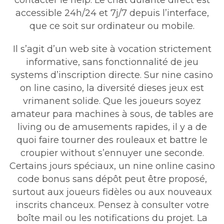
contacter le help. Le chat durante direct est
accessible 24h/24 et 7j/7 depuis l’interface,
que ce soit sur ordinateur ou mobile.
Il s’agit d’un web site à vocation strictement
informative, sans fonctionnalité de jeu
systems d’inscription directe. Sur nine casino
on line casino, la diversité dieses jeux est
vrimanent solide. Que les joueurs soyez
amateur para machines à sous, de tables are
living ou de amusements rapides, il y a de
quoi faire tourner des rouleaux et battre le
croupier without s’ennuyer une seconde.
Certains jours spéciaux, un nine online casino
code bonus sans dépôt peut être proposé,
surtout aux joueurs fidèles ou aux nouveaux
inscrits chanceux. Pensez à consulter votre
boîte mail ou les notifications du projet. La