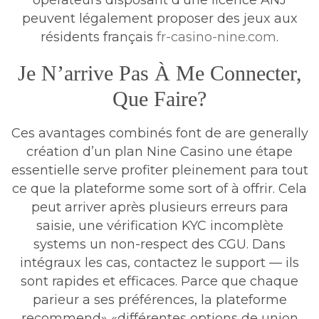
opérateurs disposant d’une licence ANJ
peuvent légalement proposer des jeux aux
résidents français
fr-casino-nine.com
.
Je N’arrive Pas À Me Connecter,
Que Faire?
Ces avantages combinés font de are generally
création d’un plan Nine Casino une étape
essentielle serve profiter pleinement para tout
ce que la plateforme some sort of à offrir. Cela
peut arriver après plusieurs erreurs para
saisie, une vérification KYC incomplète
systems un non-respect des CGU. Dans
intégraux les cas, contactez le support — ils
sont rapides et efficaces. Parce que chaque
parieur a ses préférences, la plateforme
recommend» «différentes options de union