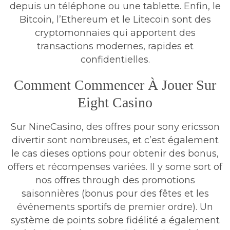
depuis un téléphone ou une tablette. Enfin, le
Bitcoin, l’Ethereum et le Litecoin sont des
cryptomonnaies qui apportent des
transactions modernes, rapides et
confidentielles.
Comment Commencer À Jouer Sur
Eight Casino
Sur NineCasino, des offres pour sony ericsson
divertir sont nombreuses, et c’est également
le cas dieses options pour obtenir des bonus,
offers et récompenses variées. Il y some sort of
nos offres through des promotions
saisonnières (bonus pour des fêtes et les
événements sportifs de premier ordre). Un
système de points sobre fidélité a également