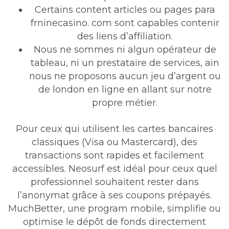
Certains content articles ou pages para
frninecasino. com sont capables contenir
des liens d’affiliation.
Nous ne sommes ni algun opérateur de
tableau, ni un prestataire de services, ain
nous ne proposons aucun jeu d’argent ou
de london en ligne en allant sur notre
propre métier.
Pour ceux qui utilisent les cartes bancaires
classiques (Visa ou Mastercard), des
transactions sont rapides et facilement
accessibles. Neosurf est idéal pour ceux quel
professionnel souhaitent rester dans
l’anonymat grâce à ses coupons prépayés.
MuchBetter, une program mobile, simplifie ou
optimise le dépôt de fonds directement