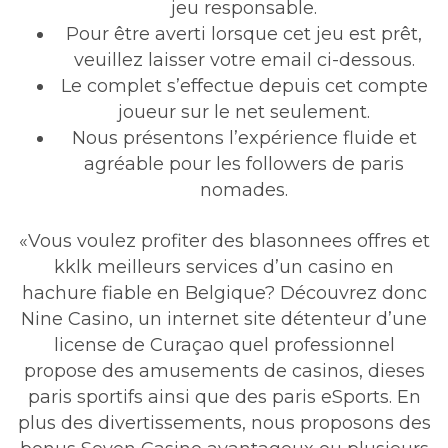
jeu responsable.
Pour être averti lorsque cet jeu est prêt,
veuillez laisser votre email ci-dessous.
Le complet s’effectue depuis cet compte
joueur sur le net seulement.
Nous présentons l’expérience fluide et
agréable pour les followers de paris
nomades.
«Vous voulez profiter des blasonnees offres et
kklk meilleurs services d’un casino en
hachure fiable en Belgique? Découvrez donc
Nine Casino, un internet site détenteur d’une
license de Curaçao quel professionnel
propose des amusements de casinos, dieses
paris sportifs ainsi que des paris eSports. En
plus des divertissements, nous proposons des