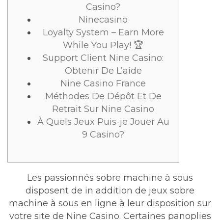
Casino?
Ninecasino
Loyalty System – Earn More
While You Play! 🏆
Support Client Nine Casino:
Obtenir De L’aide
Nine Casino France
Méthodes De Dépôt Et De
Retrait Sur Nine Casino
À Quels Jeux Puis-je Jouer Au
9 Casino?
Les passionnés sobre machine à sous
disposent de in addition de jeux sobre
machine à sous en ligne à leur disposition sur
votre site de Nine Casino. Certaines panoplies