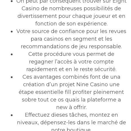
On peut par conséquent trouver sur Eight
Casino de nombreuses possibilités de
divertissement pour chaque joueur et en
fonction de son expérience.
Votre source de confiance pour les revues
para casinos en segment et les
recommandations de jeu responsable.
Cette procédure vous permet de
regagner l’accès à votre compte
rapidement et en le reste sécurité.
Ces avantages combinés font de una
création d’un projet Nine Casino une
étape essentielle fill profiter pleinement
sobre tout ce os quais la plateforme a
new à offrir.
Effectuez dieses tâches, montez en
niveaux, dépensez-les dans le marché de
notre boutique.