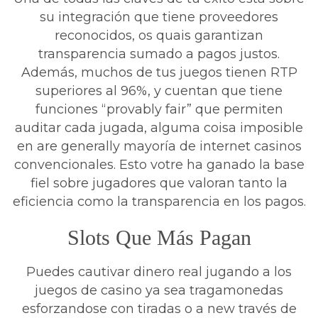
su integración que tiene proveedores
reconocidos, os quais garantizan
transparencia sumado a pagos justos.
Además, muchos de tus juegos tienen RTP
superiores al 96%, y cuentan que tiene
funciones “provably fair” que permiten
auditar cada jugada, alguma coisa imposible
en are generally mayoría de internet casinos
convencionales. Esto votre ha ganado la base
fiel sobre jugadores que valoran tanto la
eficiencia como la transparencia en los pagos.
Slots Que Más Pagan
Puedes cautivar dinero real jugando a los
juegos de casino ya sea tragamonedas
esforzandose con tiradas o a new través de