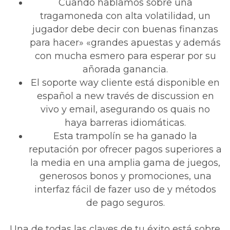
Cuando hablamos sobre una
tragamoneda con alta volatilidad, un
jugador debe decir con buenas finanzas
para hacer» «grandes apuestas y además
con mucha esmero para esperar por su
añorada ganancia.
El soporte way cliente está disponible en
español a new través de discussion en
vivo y email, asegurando os quais no
haya barreras idiomáticas.
Esta trampolín se ha ganado la
reputación por ofrecer pagos superiores a
la media en una amplia gama de juegos,
generosos bonos y promociones, una
interfaz fácil de fazer uso de y métodos
de pago seguros.
Una de todas las claves de tu éxito está sobre