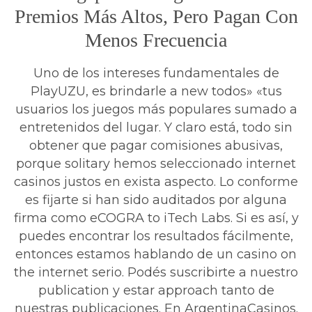
Premios Más Altos, Pero Pagan Con
Menos Frecuencia
Uno de los intereses fundamentales de
PlayUZU, es brindarle a new todos» «tus
usuarios los juegos más populares sumado a
entretenidos del lugar. Y claro está, todo sin
obtener que pagar comisiones abusivas,
porque solitary hemos seleccionado internet
casinos justos en exista aspecto. Lo conforme
es fijarte si han sido auditados por alguna
firma como eCOGRA to iTech Labs. Si es así, y
puedes encontrar los resultados fácilmente,
entonces estamos hablando de un casino on
the internet serio. Podés suscribirte a nuestro
publication y estar approach tanto de
nuestras publicaciones. En ArgentinaCasinos.