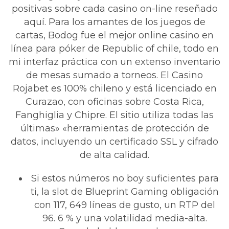
positivas sobre cada casino on-line reseñado
aquí. Para los amantes de los juegos de
cartas, Bodog fue el mejor online casino en
línea para póker de Republic of chile, todo en
mi interfaz práctica con un extenso inventario
de mesas sumado a torneos. El Casino
Rojabet es 100% chileno y está licenciado en
Curazao, con oficinas sobre Costa Rica,
Fanghiglia y Chipre. El sitio utiliza todas las
últimas» «herramientas de protección de
datos, incluyendo un certificado SSL y cifrado
de alta calidad.
Si estos números no boy suficientes para
ti, la slot de Blueprint Gaming obligación
con 117, 649 líneas de gusto, un RTP del
96. 6 % y una volatilidad media-alta.