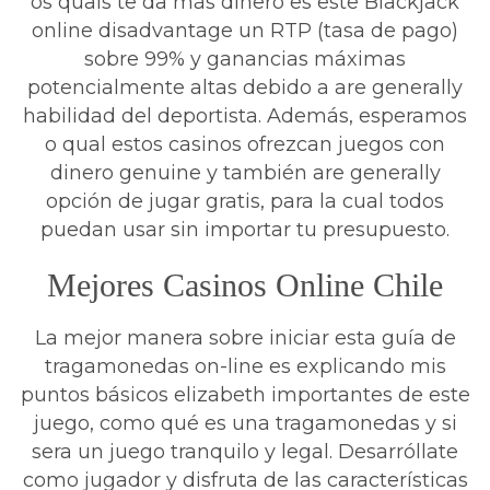
os quais te da más dinero es este Blackjack
online disadvantage un RTP (tasa de pago)
sobre 99% y ganancias máximas
potencialmente altas debido a are generally
habilidad del deportista. Además, esperamos
o qual estos casinos ofrezcan juegos con
dinero genuine y también are generally
opción de jugar gratis, para la cual todos
puedan usar sin importar tu presupuesto.
Mejores Casinos Online Chile
La mejor manera sobre iniciar esta guía de
tragamonedas on-line es explicando mis
puntos básicos elizabeth importantes de este
juego, como qué es una tragamonedas y si
sera un juego tranquilo y legal. Desarróllate
como jugador y disfruta de las características