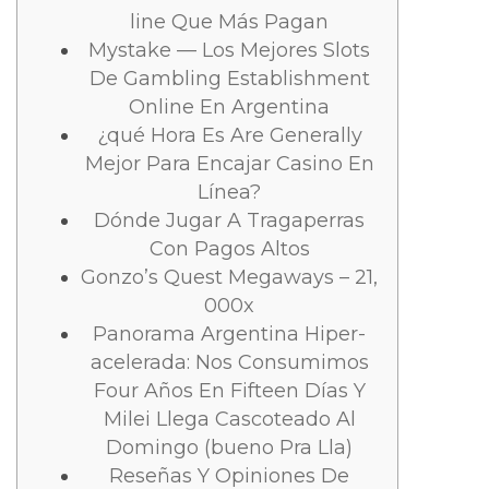
line Que Más Pagan
Mystake — Los Mejores Slots
De Gambling Establishment
Online En Argentina
¿qué Hora Es Are Generally
Mejor Para Encajar Casino En
Línea?
Dónde Jugar A Tragaperras
Con Pagos Altos
Gonzo’s Quest Megaways – 21,
000x
Panorama Argentina Hiper-
acelerada: Nos Consumimos
Four Años En Fifteen Días Y
Milei Llega Cascoteado Al
Domingo (bueno Pra Lla)
Reseñas Y Opiniones De