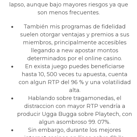
lapso, aunque bajo mayores riesgos ya que
son menos frecuentes.
También mis programas de fidelidad
suelen otorgar ventajas y premios a sus
miembros, principalmente accesibles
llegando a new apostar montos
determinados por el online casino.
En exista juego puedes beneficiarse
hasta 10, 500 veces tu apuesta, cuenta
con algun RTP del 96 % y una volatilidad
alta.
Hablando sobre tragamonedas, el
distraccion con mayor RTP vendría a
producir Ugga Bugga sobre Playtech, con
algun asombroso 99. 07%.
Sin embargo, durante los mejores