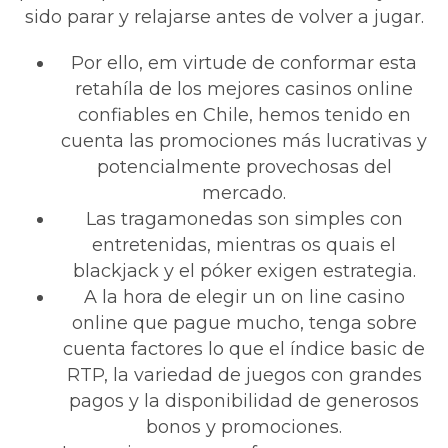
sido parar y relajarse antes de volver a jugar.
Por ello, em virtude de conformar esta
retahíla de los mejores casinos online
confiables en Chile, hemos tenido en
cuenta las promociones más lucrativas y
potencialmente provechosas del
mercado.
Las tragamonedas son simples con
entretenidas, mientras os quais el
blackjack y el póker exigen estrategia.
A la hora de elegir un on line casino
online que pague mucho, tenga sobre
cuenta factores lo que el índice basic de
RTP, la variedad de juegos con grandes
pagos y la disponibilidad de generosos
bonos y promociones.