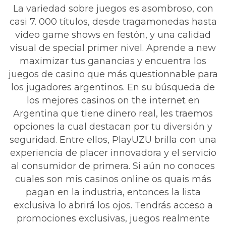
La variedad sobre juegos es asombroso, con
casi 7. 000 títulos, desde tragamonedas hasta
video game shows en festón, y una calidad
visual de special primer nivel. Aprende a new
maximizar tus ganancias y encuentra los
juegos de casino que más questionnable para
los jugadores argentinos. En su búsqueda de
los mejores casinos on the internet en
Argentina que tiene dinero real, les traemos
opciones la cual destacan por tu diversión y
seguridad. Entre ellos, PlayUZU brilla con una
experiencia de placer innovadora y el servicio
al consumidor de primera. Si aún no conoces
cuales son mis casinos online os quais más
pagan en la industria, entonces la lista
exclusiva lo abrirá los ojos. Tendrás acceso a
promociones exclusivas, juegos realmente