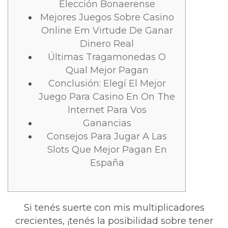
Elección Bonaerense
Mejores Juegos Sobre Casino
Online Em Virtude De Ganar
Dinero Real
Últimas Tragamonedas O
Qual Mejor Pagan
Conclusión: Elegí El Mejor
Juego Para Casino En On The
Internet Para Vos
Ganancias
Consejos Para Jugar A Las
Slots Que Mejor Pagan En
España
Si tenés suerte con mis multiplicadores
crecientes, ¡tenés la posibilidad sobre tener