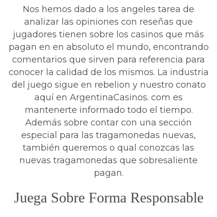
Nos hemos dado a los angeles tarea de
analizar las opiniones con reseñas que
jugadores tienen sobre los casinos que más
pagan en en absoluto el mundo, encontrando
comentarios que sirven para referencia para
conocer la calidad de los mismos. La industria
del juego sigue en rebelion y nuestro conato
aquí en ArgentinaCasinos. com es
mantenerte informado todo el tiempo.
Además sobre contar con una sección
especial para las tragamonedas nuevas,
también queremos o qual conozcas las
nuevas tragamonedas que sobresaliente
pagan.
Juega Sobre Forma Responsable