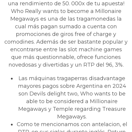
una rendimiento de 50. 000x de tu apuesta!
Who Really wants to become a Millonaire
Megaways es una de las tragamonedas la
cual más pagan sumado a cuenta con
promociones de giros free of charge y
comodines. Además de ser bastante popular y
encontrarse entre las slot machine games
que más questionnable, ofrece funciones
novedosas y divertidas y un RTP del 96, 3%.
Las máquinas tragaperras disadvantage
mayores pagos sobre Argentina en 2024
son Devils delight two, Who wants to be
able to be considered a Millionaire
Megaways y Temple regarding Treasure
Megaways.
Como te mencionamos con antelacion, el