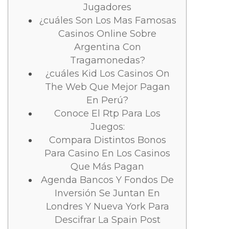
Jugadores
¿cuáles Son Los Mas Famosas
Casinos Online Sobre
Argentina Con
Tragamonedas?
¿cuáles Kid Los Casinos On
The Web Que Mejor Pagan
En Perú?
Conoce El Rtp Para Los
Juegos:
Compara Distintos Bonos
Para Casino En Los Casinos
Que Más Pagan
Agenda Bancos Y Fondos De
Inversión Se Juntan En
Londres Y Nueva York Para
Descifrar La Spain Post