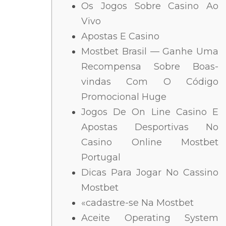
Os Jogos Sobre Casino Ao
Vivo
Apostas E Casino
Mostbet Brasil — Ganhe Uma
Recompensa Sobre Boas-
vindas Com O Código
Promocional Huge
Jogos De On Line Casino E
Apostas Desportivas No
Casino Online Mostbet
Portugal
Dicas Para Jogar No Cassino
Mostbet
«cadastre-se Na Mostbet
Aceite Operating System