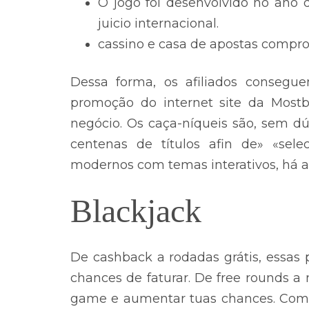
O jogo foi desenvolvido no ano
juicio internacional.
cassino e casa de apostas compr
Dessa forma, os afiliados consegu
promoção do internet site da Most
negócio. Os caça-níqueis são, sem d
centenas de títulos afin de» «sele
modernos com temas interativos, há a
Blackjack
De cashback a rodadas grátis, essa
chances de faturar. De free rounds 
game e aumentar tuas chances. Com 