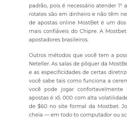
padrão, pois é necessário atender 1º 
rotates são em dinheiro e não têm ne
de apostas online MostBet é um dos 
mais confiáveis do Chipre. A Mostbe
apostadores brasileiros.
Outros métodos que você tem a possib
Neteller. As salas de pôquer da Most
e as especificidades de certas diretr
você sabe tais como funciona a cere
você pode jogar confortavelmente 
apostas é х5. 000 com alta volatilida
de $60 no site formal da Mostbet. 
cheia — em todo to computador ou scr