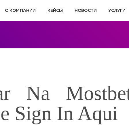
О КОМПАНИИ
КЕЙСЫ
НОВОСТИ
УСЛУГИ
ar Na Mostbe
e Sign In Aqui