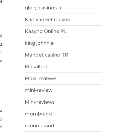
a
glory-casinos tr
KaravanBet Casino
Kasyno Online PL
a
king johnnie
u
m
Maribet casino TR
s
Masalbet
Maxi reviewe
mini-review
Mini-reviews
s
mombrand
o
mono brand
e