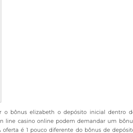
 o bônus elizabeth o depósito inicial dentro d
o on line casino online podem demandar um bônu
A oferta é 1 pouco diferente do bônus de depósit