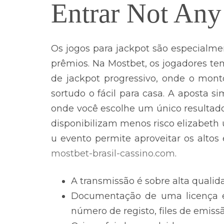
Entrar Not Any 
Os jogos para jackpot são especialm
prêmios. Na Mostbet, os jogadores tem
de jackpot progressivo, onde o mon
sortudo o fácil para casa. A aposta s
onde você escolhe um único resultado.
disponibilizam menos risco elizabeth
u evento permite aproveitar os altos
mostbet-brasil-cassino.com
.
A transmissão é sobre alta qualid
Documentação de uma licença es
número de registo, files de emissão