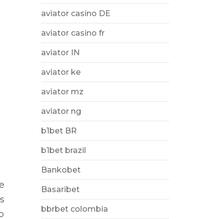
aviator casino DE
aviator casino fr
aviator IN
aviator ke
aviator mz
aviator ng
b1bet BR
b1bet brazil
Bankobet
e
Basaribet
s
bbrbet colombia
o