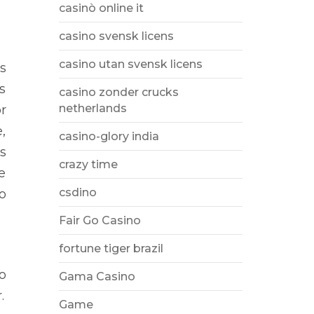
casinò online it
casino svensk licens
casino utan svensk licens
s
s
casino zonder crucks
netherlands
r
,
casino-glory india
s
crazy time
e
csdino
o
Fair Go Casino
fortune tiger brazil
o
Gama Casino
.
Game