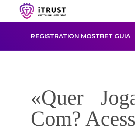
REGISTRATION MOSTBET GUIA
«Quer Jog
Com? Acess