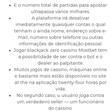
E o número total de partidas para apostar
ultrapassa vários milhares.
A plataforma irá desativar
imediatamente quaisquer contas o qual
tenham o ainda nome, endereço sobre e-
mail, número sobre telefone ou outras
informações de identificação pessoal.
Jogar blackjack zero cassino Mostbet tem
a possibilidade de ser contra o bot e o
dealer ao palpitante.
Muitos jogos de cassino, máquinas online
e bastante mais estão disponíveis no site
at the na aplicação twenty-four horas por
vida.
No segundo caso, u usuário joga contra
um verdadeiro seller — um funcionário
do cassino.