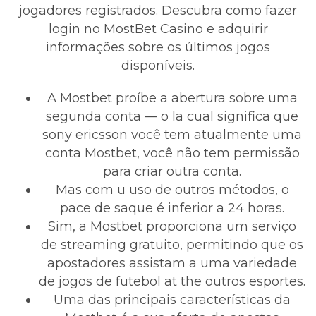
jogadores registrados. Descubra como fazer
login no MostBet Casino e adquirir
informações sobre os últimos jogos
disponíveis.
A Mostbet proíbe a abertura sobre uma
segunda conta — o la cual significa que
sony ericsson você tem atualmente uma
conta Mostbet, você não tem permissão
para criar outra conta.
Mas com u uso de outros métodos, o
pace de saque é inferior a 24 horas.
Sim, a Mostbet proporciona um serviço
de streaming gratuito, permitindo que os
apostadores assistam a uma variedade
de jogos de futebol at the outros esportes.
Uma das principais características da