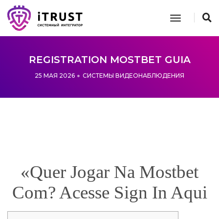
toggle n
REGISTRATION MOSTBET GUIA
25 МАЯ 2026
СИСТЕМЫ ВИДЕОНАБЛЮДЕНИЯ
«Quer Jogar Na Mostbet
Com? Acesse Sign In Aqui