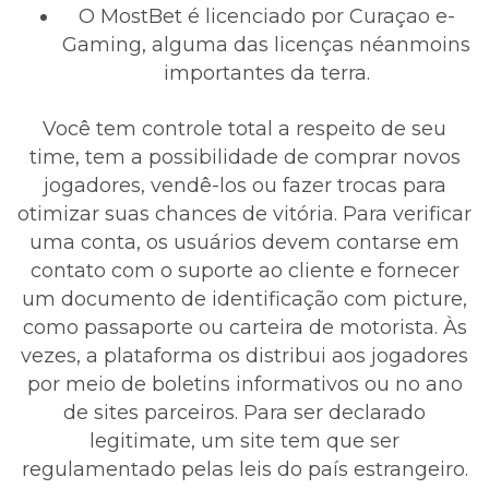
O MostBet é licenciado por Curaçao e-
Gaming, alguma das licenças néanmoins
importantes da terra.
Você tem controle total a respeito de seu
time, tem a possibilidade de comprar novos
jogadores, vendê-los ou fazer trocas para
otimizar suas chances de vitória. Para verificar
uma conta, os usuários devem contarse em
contato com o suporte ao cliente e fornecer
um documento de identificação com picture,
como passaporte ou carteira de motorista. Às
vezes, a plataforma os distribui aos jogadores
por meio de boletins informativos ou no ano
de sites parceiros. Para ser declarado
legitimate, um site tem que ser
regulamentado pelas leis do país estrangeiro.