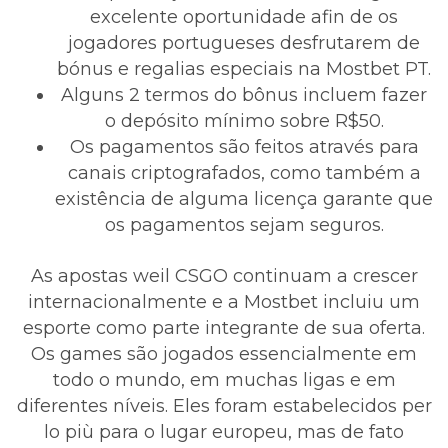
excelente oportunidade afin de os
jogadores portugueses desfrutarem de
bónus e regalias especiais na Mostbet PT.
Alguns 2 termos do bônus incluem fazer
o depósito mínimo sobre R$50.
Os pagamentos são feitos através para
canais criptografados, como também a
existência de alguma licença garante que
os pagamentos sejam seguros.
As apostas weil CSGO continuam a crescer
internacionalmente e a Mostbet incluiu um
esporte como parte integrante de sua oferta.
Os games são jogados essencialmente em
todo o mundo, em muchas ligas e em
diferentes níveis. Eles foram estabelecidos per
lo più para o lugar europeu, mas de fato