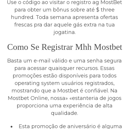
Use o código ao visitar o registro ag MostBet
para obter um bônus sobre até $ three
hundred. Toda semana apresenta ofertas
frescas pra dar aquele gás extra na tua
jogatina.
Como Se Registrar Mhh Mostbet
Basta um e-mail válido e uma senha segura
para acessar quaisquer recursos. Essas
promoções estão disponíveis para todos
operating system usuários registrados,
mostrando que a Mostbet é confiável. Na
Mostbet Online, nossa» «estanteria de jogos
proporciona uma experiência de alta
qualidade.
Esta promoção de aniversário é alguma