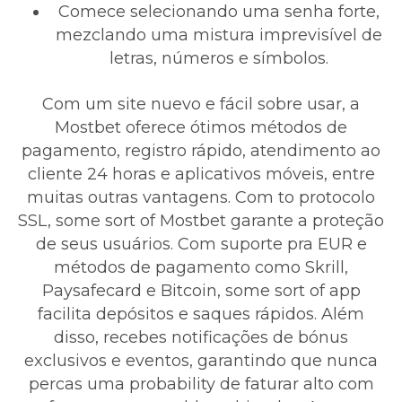
Comece selecionando uma senha forte,
mezclando uma mistura imprevisível de
letras, números e símbolos.
Com um site nuevo e fácil sobre usar, a
Mostbet oferece ótimos métodos de
pagamento, registro rápido, atendimento ao
cliente 24 horas e aplicativos móveis, entre
muitas outras vantagens. Com to protocolo
SSL, some sort of Mostbet garante a proteção
de seus usuários. Com suporte pra EUR e
métodos de pagamento como Skrill,
Paysafecard e Bitcoin, some sort of app
facilita depósitos e saques rápidos. Além
disso, recebes notificações de bónus
exclusivos e eventos, garantindo que nunca
percas uma probability de faturar alto com