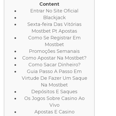
Content
Entrar No Site Oficial
Blackjack
Sexta-feira Das Vitórias
Mostbet Pt Apostas
Como Se Registrar Em
Mostbet
Promoções Semanais
Como Apostar Na Mostbet?
Como Sacar Dinheiro?
Guia Passo A Passo Em
Virtude De Fazer Um Saque
Na Mostbet
Depósitos E Saques
Os Jogos Sobre Casino Ao
Vivo
Apostas E Casino