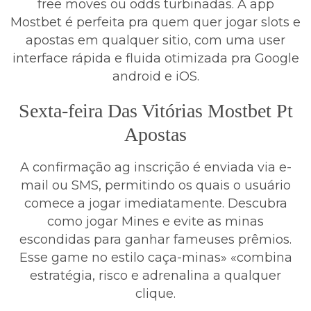
free moves ou odds turbinadas. A app
Mostbet é perfeita pra quem quer jogar slots e
apostas em qualquer sitio, com uma user
interface rápida e fluida otimizada pra Google
android e iOS.
Sexta-feira Das Vitórias Mostbet Pt
Apostas
A confirmação ag inscrição é enviada via e-
mail ou SMS, permitindo os quais o usuário
comece a jogar imediatamente. Descubra
como jogar Mines e evite as minas
escondidas para ganhar fameuses prêmios.
Esse game no estilo caça-minas» «combina
estratégia, risco e adrenalina a qualquer
clique.