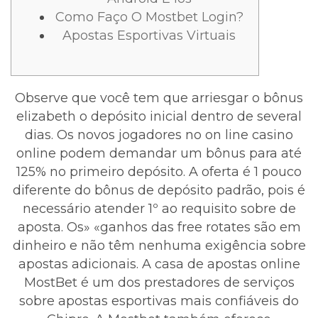
Como Faço O Mostbet Login?
Apostas Esportivas Virtuais
Observe que você tem que arriesgar o bônus
elizabeth o depósito inicial dentro de several
dias. Os novos jogadores no on line casino
online podem demandar um bônus para até
125% no primeiro depósito. A oferta é 1 pouco
diferente do bônus de depósito padrão, pois é
necessário atender 1º ao requisito sobre de
aposta. Os» «ganhos das free rotates são em
dinheiro e não têm nenhuma exigência sobre
apostas adicionais. A casa de apostas online
MostBet é um dos prestadores de serviços
sobre apostas esportivas mais confiáveis do