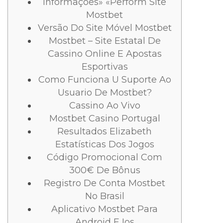
Informações» «Perform Site
Mostbet
Versão Do Site Móvel Mostbet
Mostbet – Site Estatal De
Cassino Online E Apostas
Esportivas
Como Funciona U Suporte Ao
Usuario De Mostbet?
Cassino Ao Vivo
Mostbet Casino Portugal
Resultados Elizabeth
Estatísticas Dos Jogos
Código Promocional Com
300€ De Bônus
Registro De Conta Mostbet
No Brasil
Aplicativo Mostbet Para
Android E Ios