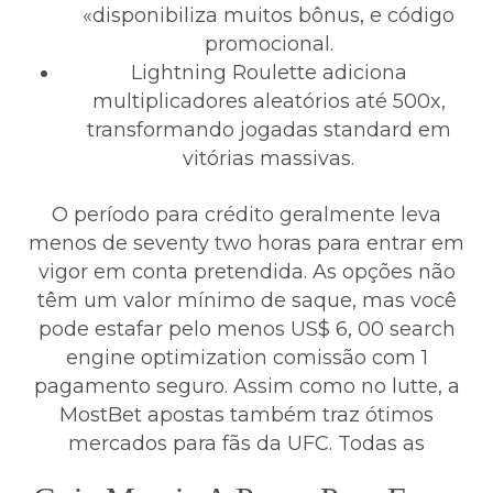
«disponibiliza muitos bônus, e código
promocional.
Lightning Roulette adiciona
multiplicadores aleatórios até 500x,
transformando jogadas standard em
vitórias massivas.
O período para crédito geralmente leva
menos de seventy two horas para entrar em
vigor em conta pretendida. As opções não
têm um valor mínimo de saque, mas você
pode estafar pelo menos US$ 6, 00 search
engine optimization comissão com 1
pagamento seguro. Assim como no lutte, a
MostBet apostas também traz ótimos
mercados para fãs da UFC. Todas as