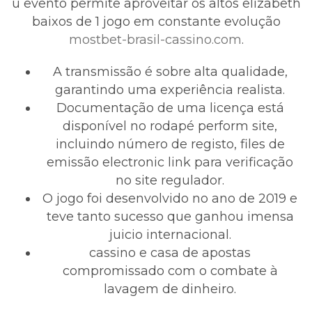
u evento permite aproveitar os altos elizabeth
baixos de 1 jogo em constante evolução
mostbet-brasil-cassino.com
.
A transmissão é sobre alta qualidade,
garantindo uma experiência realista.
Documentação de uma licença está
disponível no rodapé perform site,
incluindo número de registo, files de
emissão electronic link para verificação
no site regulador.
O jogo foi desenvolvido no ano de 2019 e
teve tanto sucesso que ganhou imensa
juicio internacional.
cassino e casa de apostas
compromissado com o combate à
lavagem de dinheiro.