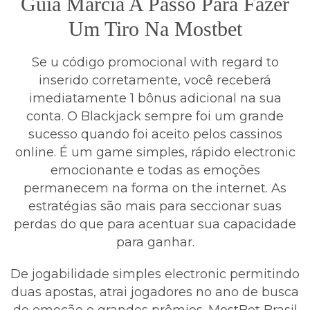
Guia Marcia A Passo Para Fazer
Um Tiro Na Mostbet
Se u código promocional with regard to
inserido corretamente, você receberá
imediatamente 1 bônus adicional na sua
conta. O Blackjack sempre foi um grande
sucesso quando foi aceito pelos cassinos
online. É um game simples, rápido electronic
emocionante e todas as emoções
permanecem na forma on the internet. As
estratégias são mais para seccionar suas
perdas do que para acentuar sua capacidade
para ganhar.
De jogabilidade simples electronic permitindo
duas apostas, atrai jogadores no ano de busca