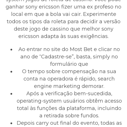
ganhar sony ericsson fizer uma ex profeso no
local em que a bola vai cair. Experimente
todos os tipos da roleta para decidir a versão
deste jogo de cassino que melhor sony
ericsson adapta às suas exigências.
Ao entrar no site do Most Bet e clicar no
ano de “Cadastre-se”, basta, simply no
formulário que
O tempo sobre compensação na sua
conta na operadora é rápido, search
engine marketing demorar.
Após a verificação bem-sucedida,
operating-system usuários obtêm acesso
total às funções da plataforma, incluindo
a retirada sobre fundos.
Depois carry out final do evento, todas as