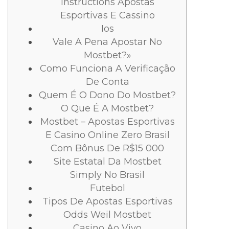
Instructions Apostas
Esportivas E Cassino
Ios
Vale A Pena Apostar No
Mostbet?»
Como Funciona A Verificação
De Conta
Quem É O Dono Do Mostbet?
O Que É A Mostbet?
Mostbet – Apostas Esportivas
E Casino Online Zero Brasil
Com Bônus De R$15 000
Site Estatal Da Mostbet
Simply No Brasil
Futebol
Tipos De Apostas Esportivas
Odds Weil Mostbet
Casino Ao Vivo