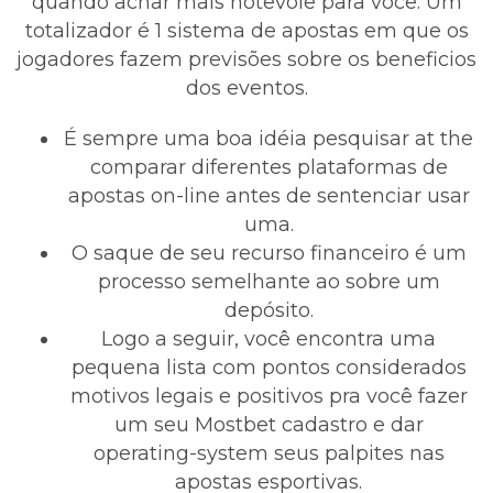
quando achar mais notevole para você. Um
totalizador é 1 sistema de apostas em que os
jogadores fazem previsões sobre os beneficios
dos eventos.
É sempre uma boa idéia pesquisar at the
comparar diferentes plataformas de
apostas on-line antes de sentenciar usar
uma.
O saque de seu recurso financeiro é um
processo semelhante ao sobre um
depósito.
Logo a seguir, você encontra uma
pequena lista com pontos considerados
motivos legais e positivos pra você fazer
um seu Mostbet cadastro e dar
operating-system seus palpites nas
apostas esportivas.