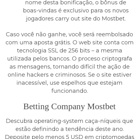
nome desta bonificação, o bônus de
boas-vindas é exclusivo para os novos
jogadores carry out site do Mostbet.
Caso você não ganhe, você será reembolsado
com uma aposta grátis. O web site conta com
tecnologia SSL de 256 bits – a mesma
utilizada pelos bancos. O proceso criptografa
as mensagens, tornando difícil the ação de
online hackers e criminosos. Se o site estiver
inacessível, use espelhos que estejam
funcionando.
Betting Company Mostbet
Descubra operating-system caça-níqueis que
estão definindo a tendência deste ano.
Deposite pelo menos 5 USD em criptomoedas