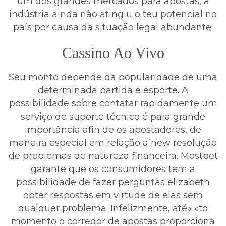
um dos grandes mercados para apostas, a
indústria ainda não atingiu o teu potencial no
país por causa da situação legal abundante.
Cassino Ao Vivo
Seu monto depende da popularidade de uma
determinada partida e esporte. A
possibilidade sobre contatar rapidamente um
serviço de suporte técnico é para grande
importância afin de os apostadores, de
maneira especial em relação a new resolução
de problemas de natureza financeira. Mostbet
garante que os consumidores tem a
possibilidade de fazer perguntas elizabeth
obter respostas em virtude de elas sem
qualquer problema. Infelizmente, até» «to
momento o corredor de apostas proporciona