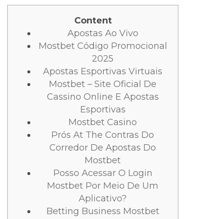
Content
Apostas Ao Vivo
Mostbet Código Promocional
2025
Apostas Esportivas Virtuais
Mostbet – Site Oficial De
Cassino Online E Apostas
Esportivas
Mostbet Casino
Prós At The Contras Do
Corredor De Apostas Do
Mostbet
Posso Acessar O Login
Mostbet Por Meio De Um
Aplicativo?
Betting Business Mostbet