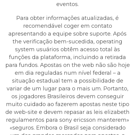
eventos.
Para obter informações atualizadas, é
recomendável coger em contato
apresentando a equipe sobre suporte. Após
the verificação bem-sucedida, operating
system usuários obtêm acesso total às
funções da plataforma, incluindo a retirada
para fundos. Apostas on the web não são hoje
em dia reguladas num nível federal – a
situação estadual tem a possibilidade de
variar de um lugar para o mais um. Portanto,
os jogadores Brasileiros devem conseguir
muito cuidado ao fazerem apostas neste tipo
de web-site e devem repasar as leis elizabeth
regulamentos para sony ericsson manterem»
«seguros. Embora o Brasil seja considerado