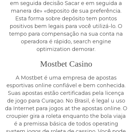
em seguida decisão Sacar e em seguida a
manera de» «deposito de sua preferência.
Esta forma sobre depósito tem pontos
positivos bem legais para você utilizá-lo. O
tempo para compensação na sua conta na
operadora é rápido, search engine
optimization demorar.
Mostbet Casino
A Mostbet é uma empresa de apostas
esportivas online confiável e bem conhecida.
Suas apostas estão certificadas pela licença
de jogo para Curaçao. No Brasil, é legal u uso
da Internet para jogos at the apostas online. O
croupier gira a roleta enquanto the bola viaja
é a premissa básica de todos operating
system jogos de roleta de cassino. Você pode