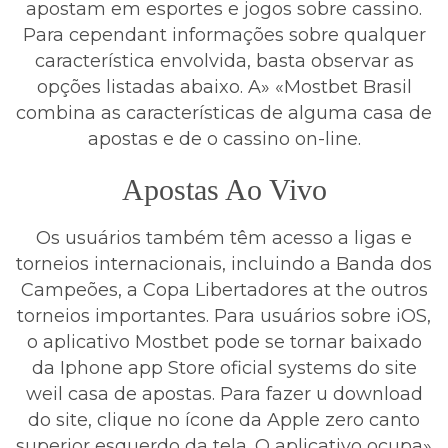
apostam em esportes e jogos sobre cassino.
Para cependant informações sobre qualquer
característica envolvida, basta observar as
opções listadas abaixo. A» «Mostbet Brasil
combina as características de alguma casa de
apostas e de o cassino on-line.
Apostas Ao Vivo
Os usuários também têm acesso a ligas e
torneios internacionais, incluindo a Banda dos
Campeões, a Copa Libertadores at the outros
torneios importantes. Para usuários sobre iOS,
o aplicativo Mostbet pode se tornar baixado
da Iphone app Store oficial systems do site
weil casa de apostas. Para fazer u download
do site, clique no ícone da Apple zero canto
superior esquerdo da tela. O aplicativo ocupa»