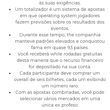
às suas exigências.
Um totalizador é um sistema de apostas
em que operating system jogadores
fazem previsões sobre os resultados dos
eventos.
Durante esse tempo, the companhia
manteve padrões elevados e conquistou
fama em quase 93 países.
Você receberá while rodadas gratuitas
desta maneira que o recurso financeiro
for depositado na sua conta.
Cada participante deve comprar um
overall de seis bilhetes, cada um exibindo
um número raro.
Com as apostas combinadas, você pode
selecionar vários mercados em uma
única ex profeso.