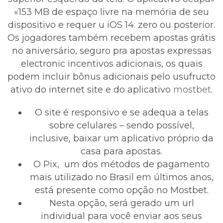
«153 MB de espaço livre na memória de seu
dispositivo e requer u iOS 14. zero ou posterior.
Os jogadores também recebem apostas grátis
no aniversário, seguro pra apostas expressas
electronic incentivos adicionais, os quais
podem incluir bônus adicionais pelo usufructo
ativo do internet site e do aplicativo
mostbet
.
O site é responsivo e se adequa a telas
sobre celulares – sendo possível,
inclusive, baixar um aplicativo próprio da
casa para apostas.
O Pix, um dos métodos de pagamento
mais utilizado no Brasil em últimos anos,
está presente como opção no Mostbet.
Nesta opção, será gerado um url
individual para você enviar aos seus