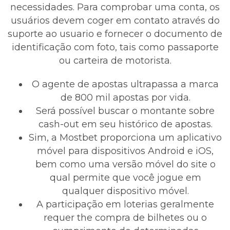
necessidades. Para comprobar uma conta, os
usuários devem coger em contato através do
suporte ao usuario e fornecer o documento de
identificação com foto, tais como passaporte
ou carteira de motorista.
O agente de apostas ultrapassa a marca
de 800 mil apostas por vida.
Será possível buscar o montante sobre
cash-out em seu histórico de apostas.
Sim, a Mostbet proporciona um aplicativo
móvel para dispositivos Android e iOS,
bem como uma versão móvel do site o
qual permite que você jogue em
qualquer dispositivo móvel.
A participação em loterias geralmente
requer the compra de bilhetes ou o