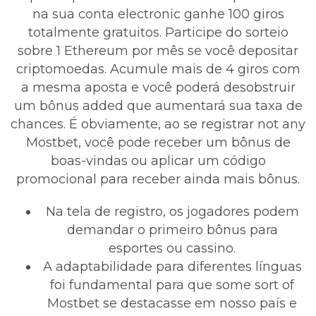
na sua conta electronic ganhe 100 giros
totalmente gratuitos. Participe do sorteio
sobre 1 Ethereum por mês se você depositar
criptomoedas. Acumule mais de 4 giros com
a mesma aposta e você poderá desobstruir
um bônus added que aumentará sua taxa de
chances. É obviamente, ao se registrar not any
Mostbet, você pode receber um bônus de
boas-vindas ou aplicar um código
promocional para receber ainda mais bônus.
Na tela de registro, os jogadores podem
demandar o primeiro bônus para
esportes ou cassino.
A adaptabilidade para diferentes línguas
foi fundamental para que some sort of
Mostbet se destacasse em nosso país e