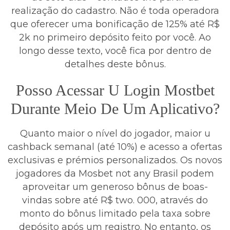
realização do cadastro. Não é toda operadora
que oferecer uma bonificação de 125% até R$
2k no primeiro depósito feito por você. Ao
longo desse texto, você fica por dentro de
detalhes deste bônus.
Posso Acessar U Login Mostbet
Durante Meio De Um Aplicativo?
Quanto maior o nível do jogador, maior u
cashback semanal (até 10%) e acesso a ofertas
exclusivas e prémios personalizados. Os novos
jogadores da Mosbet not any Brasil podem
aproveitar um generoso bônus de boas-
vindas sobre até R$ two. 000, através do
monto do bônus limitado pela taxa sobre
depósito após um registro. No entanto, os