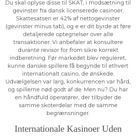
Du skal oplyse disse til SKAT, i modsætning til
gevinster fra dansk licenserede casinoer.
Skattesatsen er 42% af nettogevinster
(gevinster minus tab), og e er dit byrde at føre
detaljerede optegnelser over alle
transaktioner. Vi anbefaler at konsultere
durante revisor for from sikre korrekt
indberetning. Før markedet blev reguleret,
kunne danske spillere få begynde til ethvert
internationalt casino, de ønskede.
Udvælgelsen var larg, konkurrencen var hård,
og spillerne nød godt af de. Men nu? Du har
en håndfuld operatører, der tilbyder de
samme skoterdelar med de samme
begrænsninger.
Internationale Kasinoer Uden