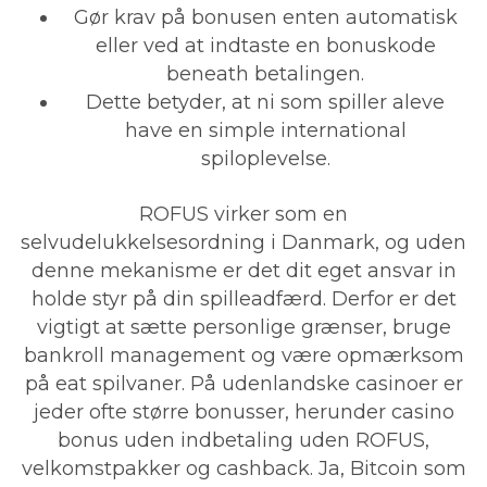
Gør krav på bonusen enten automatisk
eller ved at indtaste en bonuskode
beneath betalingen.
Dette betyder, at ni som spiller aleve
have en simple international
spiloplevelse.
ROFUS virker som en
selvudelukkelsesordning i Danmark, og uden
denne mekanisme er det dit eget ansvar in
holde styr på din spilleadfærd. Derfor er det
vigtigt at sætte personlige grænser, bruge
bankroll management og være opmærksom
på eat spilvaner. På udenlandske casinoer er
jeder ofte større bonusser, herunder casino
bonus uden indbetaling uden ROFUS,
velkomstpakker og cashback. Ja, Bitcoin som