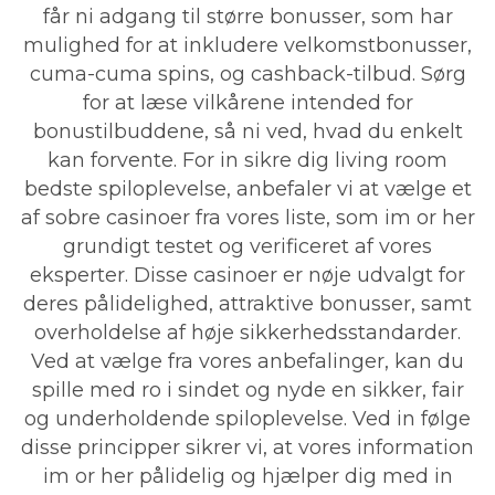
får ni adgang til større bonusser, som har
mulighed for at inkludere velkomstbonusser,
cuma-cuma spins, og cashback-tilbud. Sørg
for at læse vilkårene intended for
bonustilbuddene, så ni ved, hvad du enkelt
kan forvente. For in sikre dig living room
bedste spiloplevelse, anbefaler vi at vælge et
af sobre casinoer fra vores liste, som im or her
grundigt testet og verificeret af vores
eksperter. Disse casinoer er nøje udvalgt for
deres pålidelighed, attraktive bonusser, samt
overholdelse af høje sikkerhedsstandarder.
Ved at vælge fra vores anbefalinger, kan du
spille med ro i sindet og nyde en sikker, fair
og underholdende spiloplevelse. Ved in følge
disse principper sikrer vi, at vores information
im or her pålidelig og hjælper dig med in