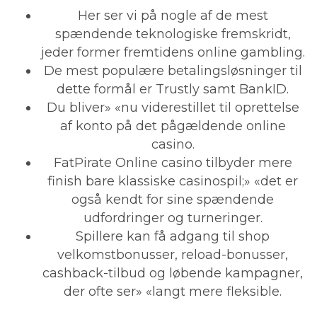
Her ser vi på nogle af de mest
spændende teknologiske fremskridt,
jeder former fremtidens online gambling.
De mest populære betalingsløsninger til
dette formål er Trustly samt BankID.
Du bliver» «nu viderestillet til oprettelse
af konto på det pågældende online
casino.
FatPirate Online casino tilbyder mere
finish bare klassiske casinospil;» «det er
også kendt for sine spændende
udfordringer og turneringer.
Spillere kan få adgang til shop
velkomstbonusser, reload-bonusser,
cashback-tilbud og løbende kampagner,
der ofte ser» «langt mere fleksible.