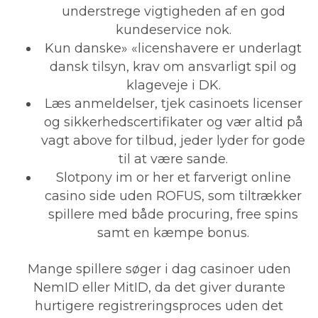
understrege vigtigheden af ​​en god
kundeservice nok.
Kun danske» «licenshavere er underlagt
dansk tilsyn, krav om ansvarligt spil og
klageveje i DK.
Læs anmeldelser, tjek casinoets licenser
og sikkerhedscertifikater og vær altid på
vagt above for tilbud, jeder lyder for gode
til at være sande.
Slotpony im or her et farverigt online
casino side uden ROFUS, som tiltrækker
spillere med både procuring, free spins
samt en kæmpe bonus.
Mange spillere søger i dag casinoer uden
NemID eller MitID, da det giver durante
hurtigere registreringsproces uden det