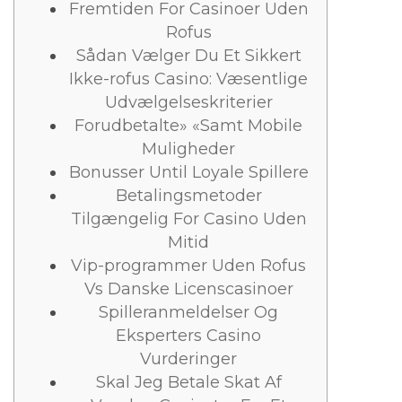
Fremtiden For Casinoer Uden
Rofus
Sådan Vælger Du Et Sikkert
Ikke-rofus Casino: Væsentlige
Udvælgelseskriterier
Forudbetalte» «Samt Mobile
Muligheder
Bonusser Until Loyale Spillere
Betalingsmetoder
Tilgængelig For Casino Uden
Mitid
Vip-programmer Uden Rofus
Vs Danske Licenscasinoer
Spilleranmeldelser Og
Eksperters Casino
Vurderinger
Skal Jeg Betale Skat Af