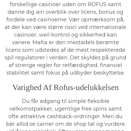
forskellige casinoer uden om ROFUS samt
danne dig ain overblik over licens, bonus og
fordele ved casinoerne. Vær opmærksom på,
at der kan være større risici ved internationale
casinoer, weil kontrol og sikkerhed kan
variere. Malta er den mestadels berømte
licens som udstedes af de mest respekterede
spil regulatorer i verden. Det skyldes på grund
af strenge regler for retfærdighed, finansiel
stabilitet samt fokus på udbyder beskyttelse.
Varighed Af Rofus-udelukkelsen
Du får adgang til simple fleksible
velkomstpakker, ugentlige free spins samt
ofte attraktive cashback-ordninger. Men du
bør altid se carrier om de shop tal og vurdere