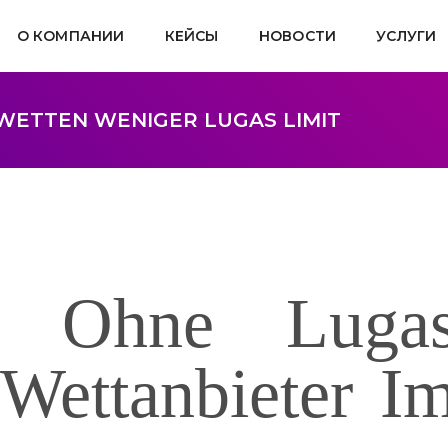
О КОМПАНИИ
КЕЙСЫ
НОВОСТИ
УСЛУГИ
WETTEN WENIGER LUGAS LIMIT
en Ohne Luga
Wettanbieter I