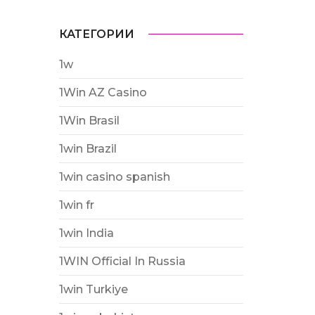
КАТЕГОРИИ
1w
1Win AZ Casino
1Win Brasil
1win Brazil
1win casino spanish
1win fr
1win India
1WIN Official In Russia
1win Turkiye