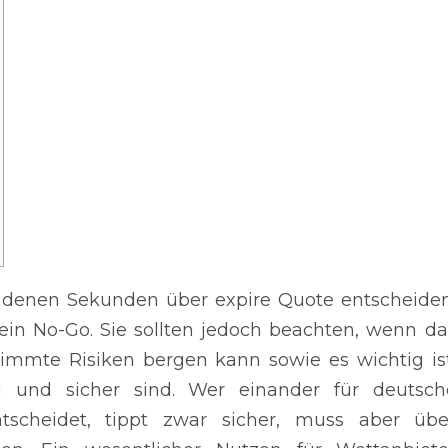
ei denen Sekunden über expire Quote entscheiden
ein No-Go. Sie sollten jedoch beachten, wenn da
mmte Risiken bergen kann sowie es wichtig ist
g und sicher sind. Wer einander für deutsch
tscheidet, tippt zwar sicher, muss aber übe