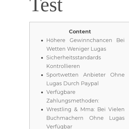
Test
Content
Höhere Gewinnchancen Bei
Wetten Weniger Lugas
Sicherheitsstandards
Kontrollieren
Sportwetten Anbieter Ohne
Lugas Durch Paypal
Verfügbare
Zahlungsmethoden:
Wrestling & Mma: Bei Vielen
Buchmachern Ohne Lugas
Verfügbar