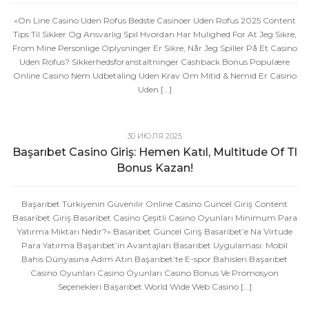
«On Line Casino Uden Rofus Bedste Casinoer Uden Rofus 2025 Content
Tips Til Sikker Og Ansvarlig Spil Hvordan Har Mulighed For At Jeg Sikre,
From Mine Personlige Oplysninger Er Sikre, Når Jeg Spiller På Et Casino
Uden Rofus? Sikkerhedsforanstaltninger Cashback Bonus Populære
Online Casino Nem Udbetaling Uden Krav Om Mitid & Nemid Er Casino
Uden […]
30 ИЮЛЯ 2025
Başarıbet Casino Giriş: Hemen Katıl, Multitude Of Tl
Bonus Kazan!
Başarıbet Türkiyenin Güvenilir Online Casino Güncel Giriş Content
Basaribet Giriş Basaribet Casino Çeşitli Casino Oyunları Minimum Para
Yatırma Miktarı Nedir?» Basaribet Güncel Giriş Basaribet’e Na Virtude
Para Yatırma Başarıbet’in Avantajları Basaribet Uygulaması: Mobil
Bahis Dünyasına Adım Atın Başarıbet’te E-spor Bahisleri Başarıbet
Casino Oyunları Casino Oyunları Casino Bonus Ve Promosyon
Seçenekleri Başarıbet World Wide Web Casino […]