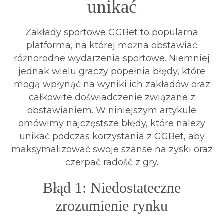
unikać
Zakłady sportowe GGBet to popularna
platforma, na której można obstawiać
różnorodne wydarzenia sportowe. Niemniej
jednak wielu graczy popełnia błędy, które
mogą wpłynąć na wyniki ich zakładów oraz
całkowite doświadczenie związane z
obstawianiem. W niniejszym artykule
omówimy najczęstsze błędy, które należy
unikać podczas korzystania z GGBet, aby
maksymalizować swoje szanse na zyski oraz
czerpać radość z gry.
Błąd 1: Niedostateczne
zrozumienie rynku