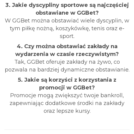
3. Jakie dyscypliny sportowe są najczęściej
obstawiane w GGBet?
W GGBet można obstawiać wiele dyscyplin, w
tym piłkę nożną, koszykówkę, tenis oraz e-
sport.
4. Czy można obstawiać zakłady na
wydarzenia w czasie rzeczywistym?
Tak, GGBet oferuje zakłady na żywo, co
pozwala na bardziej dynamiczne obstawianie.
5. Jakie są korzyści z korzystania z
promocji w GGBet?
Promocje mogą zwiększyć twoje bankroll,
zapewniając dodatkowe środki na zakłady
oraz lepsze kursy.