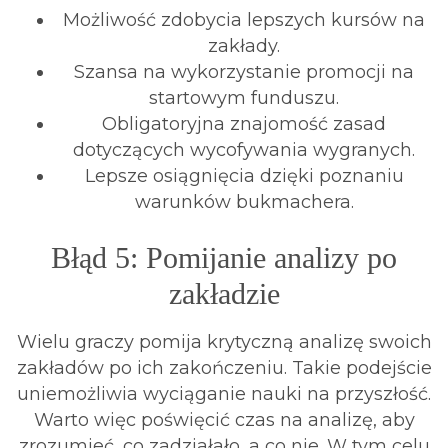
Możliwość zdobycia lepszych kursów na
zakłady.
Szansa na wykorzystanie promocji na
startowym funduszu.
Obligatoryjna znajomość zasad
dotyczących wycofywania wygranych.
Lepsze osiągnięcia dzięki poznaniu
warunków bukmachera.
Błąd 5: Pomijanie analizy po
zakładzie
Wielu graczy pomija krytyczną analizę swoich
zakładów po ich zakończeniu. Takie podejście
uniemożliwia wyciąganie nauki na przyszłość.
Warto więc poświęcić czas na analizę, aby
zrozumieć, co zadziałało, a co nie. W tym celu