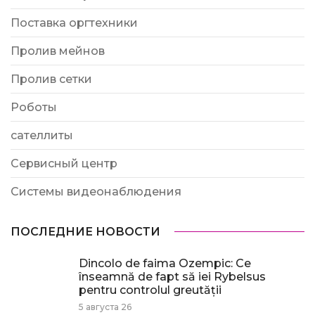
Поставка оргтехники
Пролив мейнов
Пролив сетки
Роботы
сателлиты
Сервисный центр
Системы видеонаблюдения
ПОСЛЕДНИЕ НОВОСТИ
Dincolo de faima Ozempic: Ce
înseamnă de fapt să iei Rybelsus
pentru controlul greutății
5 августа 26