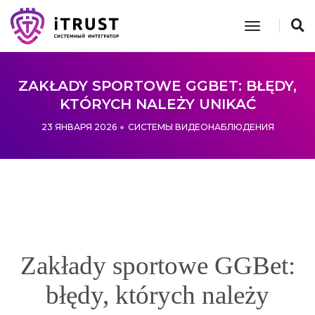
toggle n
ZAKŁADY SPORTOWE GGBET: BŁĘDY,
KTÓRYCH NALEŻY UNIKAĆ
23 ЯНВАРЯ 2026
СИСТЕМЫ ВИДЕОНАБЛЮДЕНИЯ
Zakłady sportowe GGBet:
błędy, których należy