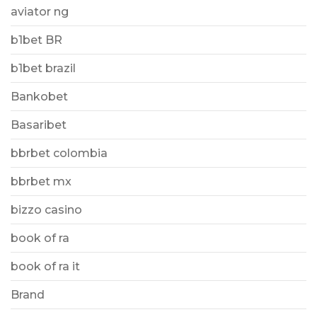
aviator ng
b1bet BR
b1bet brazil
Bankobet
Basaribet
bbrbet colombia
bbrbet mx
bizzo casino
book of ra
book of ra it
Brand