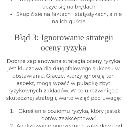
uczyć się na błędach.
Skupić się na faktach i statystykach, a nie
na ich guście.
Błąd 3: Ignorowanie strategii
oceny ryzyka
Dobrze zaplanowana strategia oceny ryzyka
jest kluczowa dla długofalowego sukcesu w
obstawianiu. Gracze, którzy ignorują ten
aspekt, mogą wpaść w pułapkę zbyt
ryzykownych zakładów. W celu rozwinięcia
skutecznej strategii, warto wziąć pod uwagę:
Określenie poziomu ryzyka, który jesteś
gotów zaakceptować.
Analizowanie poprzednich zakładów pod