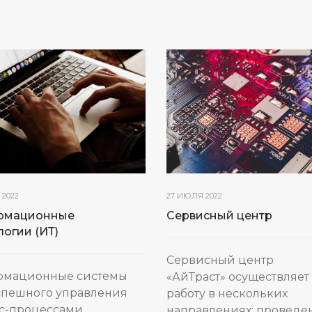
2022
27 ИЮЛЯ 2022
рмационные
Сервисный центр
логии (ИТ)
Сервисный центр
рмационные системы
«АйТраст» осуществляет
спешного управления
работу в нескольких
с-процессами.
направлениях: проведе