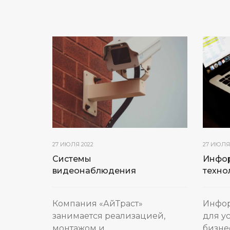
27 ИЮЛЯ 2022
27 ИЮЛЯ 
Системы
Инфо
видеонаблюдения
техно
Компания «АйТраст»
Инфо
занимается реализацией,
для у
монтажом и
бизне