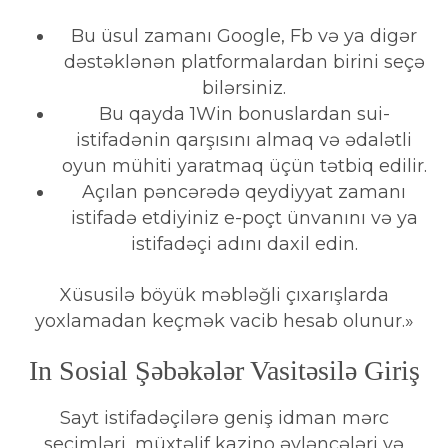
Bu üsul zamanı Google, Fb və ya digər
dəstəklənən platformalardan birini seçə
bilərsiniz.
Bu qayda 1Win bonuslardan sui-
istifadənin qarşısını almaq və ədalətli
oyun mühiti yaratmaq üçün tətbiq edilir.
Açılan pəncərədə qeydiyyat zamanı
istifadə etdiyiniz e-poçt ünvanını və ya
istifadəçi adını daxil edin.
Xüsusilə böyük məbləğli çıxarışlarda
yoxlamadan keçmək vacib hesab olunur.»
In Sosial Şəbəkələr Vasitəsilə Giriş
Sayt istifadəçilərə geniş idman mərc
seçimləri, müxtəlif kazino əyləncələri və