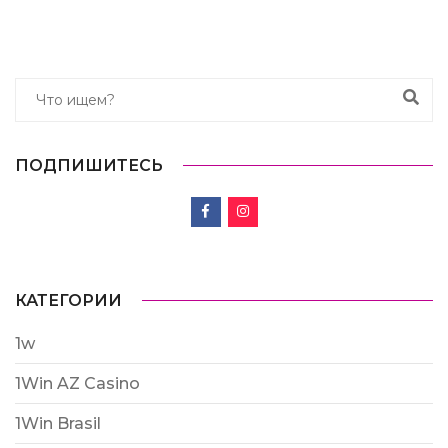
ПОДПИШИТЕСЬ
КАТЕГОРИИ
1w
1Win AZ Casino
1Win Brasil