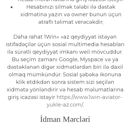
Hesabınızı silmək tələbi ilə dəstək
xidmətinə yazın və owner bunun üçün
ətraflı təlimat verəcəkdir;
Daha rahat 1Win» «az qeydiyyat istəyən
istifadəçilər üçün sosial multimedia hesabları
ilə sürətli qeydiyyat imkanı weil mövcuddur.
Bu seçim zamanı Google, Myspace və ya
dəstəklənən digər xidmətlərdən biri ilə daxil
olmaq mümkündür. Sosial şəbəkə ikonuna
klik etdikdən sonra sistem sizi seçilən
xidmətə yönləndirir və hesab məlumatlarına
giriş icazəsi istəyir
https://www.1win-aviator-
yukle-az.com/
.
İdman Mərcləri