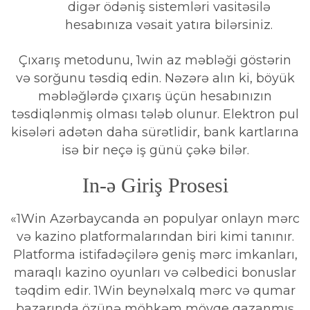
digər ödəniş sistemləri vasitəsilə
hesabınıza vəsait yatıra bilərsiniz.
Çıxarış metodunu, 1win az məbləği göstərin
və sorğunu təsdiq edin. Nəzərə alın ki, böyük
məbləğlərdə çıxarış üçün hesabınızın
təsdiqlənmiş olması tələb olunur. Elektron pul
kisələri adətən daha sürətlidir, bank kartlarına
isə bir neçə iş günü çəkə bilər.
In-ə Giriş Prosesi
«1Win Azərbaycanda ən populyar onlayn mərc
və kazino platformalarından biri kimi tanınır.
Platforma istifadəçilərə geniş mərc imkanları,
maraqlı kazino oyunları və cəlbedici bonuslar
təqdim edir. 1Win beynəlxalq mərc və qumar
bazarında özünə möhkəm mövqe qazanmış