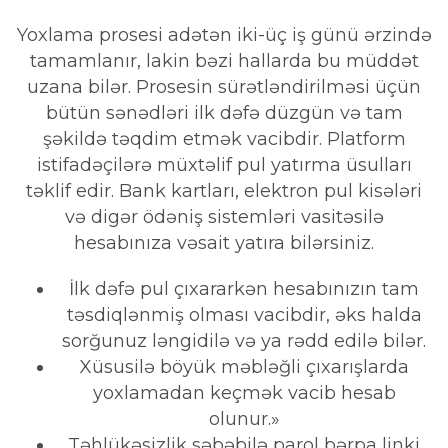
Yoxlama prosesi adətən iki-üç iş günü ərzində
tamamlanır, lakin bəzi hallarda bu müddət
uzana bilər. Prosesin sürətləndirilməsi üçün
bütün sənədləri ilk dəfə düzgün və tam
şəkildə təqdim etmək vacibdir. Platform
istifadəçilərə müxtəlif pul yatırma üsulları
təklif edir. Bank kartları, elektron pul kisələri
və digər ödəniş sistemləri vasitəsilə
hesabınıza vəsait yatıra bilərsiniz.
İlk dəfə pul çıxararkən hesabınızın tam
təsdiqlənmiş olması vacibdir, əks halda
sorğunuz ləngidilə və ya rədd edilə bilər.
Xüsusilə böyük məbləğli çıxarışlarda
yoxlamadan keçmək vacib hesab
olunur.»
Təhlükəsizlik səbəbilə parol bərpa linki