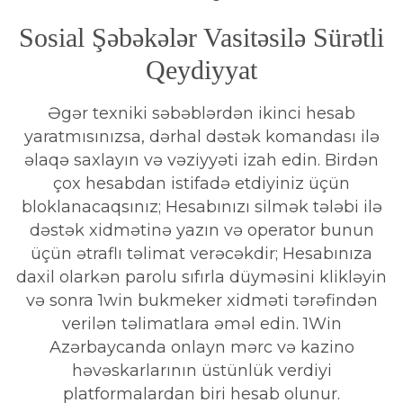
Sosial Şəbəkələr Vasitəsilə Sürətli
Qeydiyyat
Əgər texniki səbəblərdən ikinci hesab
yaratmısınızsa, dərhal dəstək komandası ilə
əlaqə saxlayın və vəziyyəti izah edin. Birdən
çox hesabdan istifadə etdiyiniz üçün
bloklanacaqsınız; Hesabınızı silmək tələbi ilə
dəstək xidmətinə yazın və operator bunun
üçün ətraflı təlimat verəcəkdir; Hesabınıza
daxil olarkən parolu sıfırla düyməsini klikləyin
və sonra 1win bukmeker xidməti tərəfindən
verilən təlimatlara əməl edin. 1Win
Azərbaycanda onlayn mərc və kazino
həvəskarlarının üstünlük verdiyi
platformalardan biri hesab olunur.