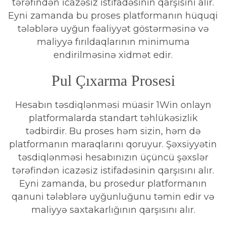
tərəfindən icazəsiz istifadəsinin qarşısını alır.
Eyni zamanda bu proses platformanın hüquqi
tələblərə uyğun fəaliyyət göstərməsinə və
maliyyə fırıldaqlarının minimuma
endirilməsinə xidmət edir.
Pul Çıxarma Prosesi
Hesabın təsdiqlənməsi müasir 1Win onlayn
platformalarda standart təhlükəsizlik
tədbirdir. Bu proses həm sizin, həm də
platformanın maraqlarını qoruyur. Şəxsiyyətin
təsdiqlənməsi hesabınızın üçüncü şəxslər
tərəfindən icazəsiz istifadəsinin qarşısını alır.
Eyni zamanda, bu prosedur platformanın
qanuni tələblərə uyğunluğunu təmin edir və
maliyyə saxtakarlığının qarşısını alır.