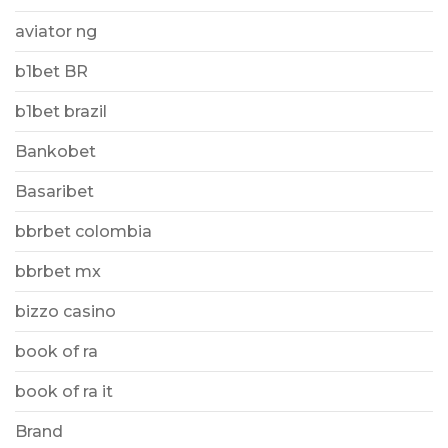
aviator ng
b1bet BR
b1bet brazil
Bankobet
Basaribet
bbrbet colombia
bbrbet mx
bizzo casino
book of ra
book of ra it
Brand