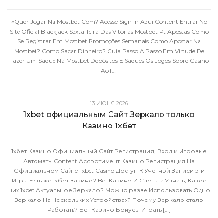
«Quer Jogar Na Mostbet Com? Acesse Sign In Aqui Content Entrar No
Site Oficial Blackjack Sexta-feira Das Vitórias Mostbet Pt Apostas Como
Se Registrar Em Mostbet Promoções Semanais Como Apostar Na
Mostbet? Como Sacar Dinheiro? Guia Passo A Passo Em Virtude De
Fazer Um Saque Na Mostbet Depósitos E Saques Os Jogos Sobre Casino
Ao […]
13 ИЮНЯ 2026
1xbet официальным Сайт Зеркало только
Казино 1хбет
1хбет Казино Официальный Сайт Регистрация, Вход и Игровые
Автоматы Content Ассортимент Казино Регистрация На
Официальном Сайте 1xbet Casino Доступ К Учетной Записи эти
Игры Есть же 1хбет Казино? Bet Казино И Слоты а Узнать, Какое
них 1xbet Актуальное Зеркало? Можно разве Использовать Одно
Зеркало На Нескольких Устройствах? Почему Зеркало стало
Работать? Бет Казино Бонусы Играть […]