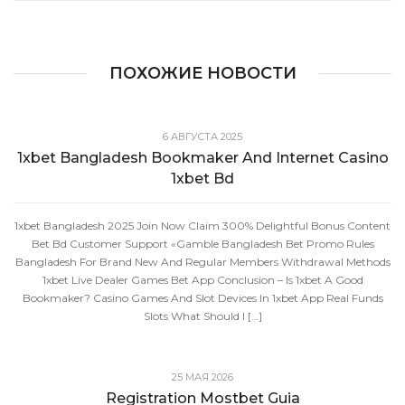
ПОХОЖИЕ НОВОСТИ
6 АВГУСТА 2025
1xbet Bangladesh Bookmaker And Internet Casino
1xbet Bd
1xbet Bangladesh 2025 Join Now Claim 300% Delightful Bonus Content
Bet Bd Customer Support «Gamble Bangladesh Bet Promo Rules
Bangladesh For Brand New And Regular Members Withdrawal Methods
1xbet Live Dealer Games Bet App Conclusion – Is 1xbet A Good
Bookmaker? Casino Games And Slot Devices In 1xbet App Real Funds
Slots What Should I […]
25 МАЯ 2026
Registration Mostbet Guia