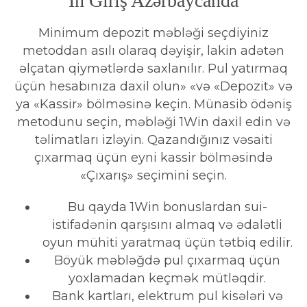
In Giriş Azərbaycanda
Minimum depozit məbləği seçdiyiniz
metoddan asılı olaraq dəyişir, lakin adətən
əlçatan qiymətlərdə saxlanılır. Pul yatırmaq
üçün hesabınıza daxil olun» «və «Depozit» və
ya «Kassir» bölməsinə keçin. Münasib ödəniş
metodunu seçin, məbləği 1Win daxil edin və
təlimatları izləyin. Qazandığınız vəsaiti
çıxarmaq üçün eyni kassir bölməsində
«Çıxarış» seçimini seçin.
Bu qayda 1Win bonuslardan sui-
istifadənin qarşısını almaq və ədalətli
oyun mühiti yaratmaq üçün tətbiq edilir.
Böyük məbləğdə pul çıxarmaq üçün
yoxlamadan keçmək mütləqdir.
Bank kartları, elektrum pul kisələri və