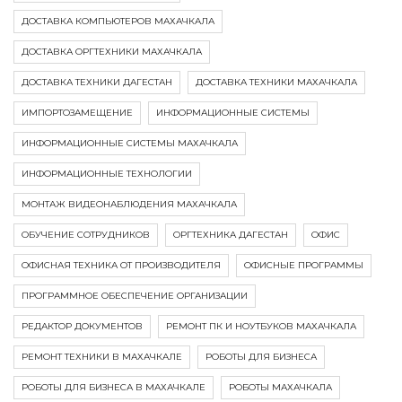
ДОСТАВКА КОМПЬЮТЕРОВ МАХАЧКАЛА
ДОСТАВКА ОРГТЕХНИКИ МАХАЧКАЛА
ДОСТАВКА ТЕХНИКИ ДАГЕСТАН
ДОСТАВКА ТЕХНИКИ МАХАЧКАЛА
ИМПОРТОЗАМЕЩЕНИЕ
ИНФОРМАЦИОННЫЕ СИСТЕМЫ
ИНФОРМАЦИОННЫЕ СИСТЕМЫ МАХАЧКАЛА
ИНФОРМАЦИОННЫЕ ТЕХНОЛОГИИ
МОНТАЖ ВИДЕОНАБЛЮДЕНИЯ МАХАЧКАЛА
ОБУЧЕНИЕ СОТРУДНИКОВ
ОРГТЕХНИКА ДАГЕСТАН
ОФИС
ОФИСНАЯ ТЕХНИКА ОТ ПРОИЗВОДИТЕЛЯ
ОФИСНЫЕ ПРОГРАММЫ
ПРОГРАММНОЕ ОБЕСПЕЧЕНИЕ ОРГАНИЗАЦИИ
РЕДАКТОР ДОКУМЕНТОВ
РЕМОНТ ПК И НОУТБУКОВ МАХАЧКАЛА
РЕМОНТ ТЕХНИКИ В МАХАЧКАЛЕ
РОБОТЫ ДЛЯ БИЗНЕСА
РОБОТЫ ДЛЯ БИЗНЕСА В МАХАЧКАЛЕ
РОБОТЫ МАХАЧКАЛА