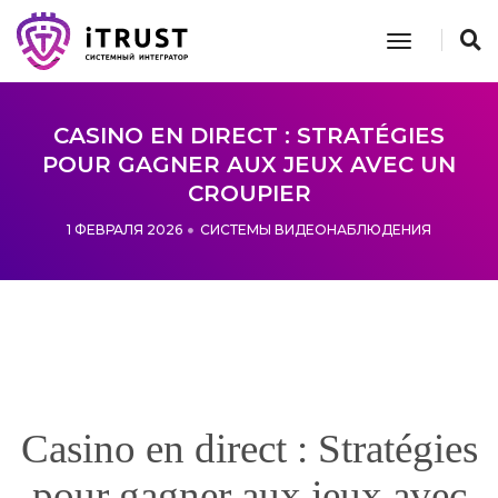
toggle n
CASINO EN DIRECT : STRATÉGIES
POUR GAGNER AUX JEUX AVEC UN
CROUPIER
1 ФЕВРАЛЯ 2026
СИСТЕМЫ ВИДЕОНАБЛЮДЕНИЯ
Casino en direct : Stratégies
pour gagner aux jeux avec