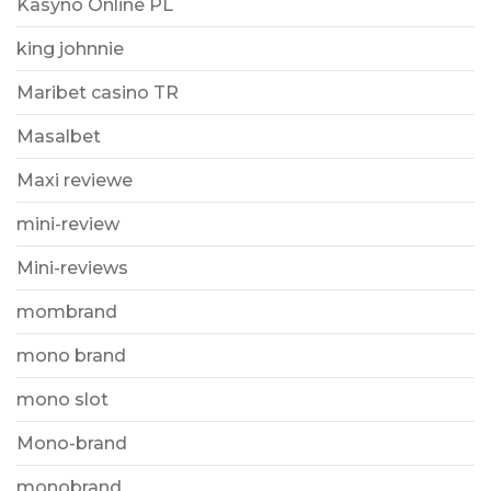
Kasyno Online PL
king johnnie
Maribet casino TR
Masalbet
Maxi reviewe
mini-review
Mini-reviews
mombrand
mono brand
mono slot
Mono-brand
monobrand