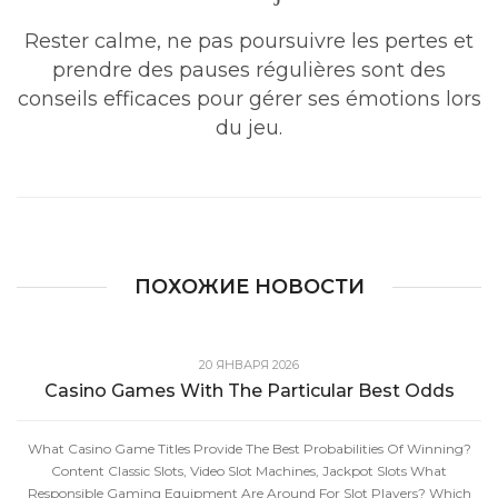
Rester calme, ne pas poursuivre les pertes et
prendre des pauses régulières sont des
conseils efficaces pour gérer ses émotions lors
du jeu.
ПОХОЖИЕ НОВОСТИ
20 ЯНВАРЯ 2026
Casino Games With The Particular Best Odds
What Casino Game Titles Provide The Best Probabilities Of Winning?
Content Classic Slots, Video Slot Machines, Jackpot Slots What
Responsible Gaming Equipment Are Around For Slot Players? Which