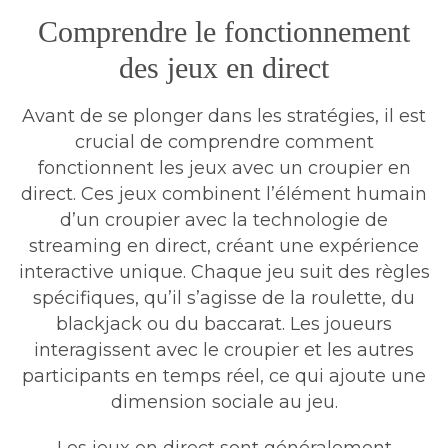
Comprendre le fonctionnement
des jeux en direct
Avant de se plonger dans les stratégies, il est
crucial de comprendre comment
fonctionnent les jeux avec un croupier en
direct. Ces jeux combinent l’élément humain
d’un croupier avec la technologie de
streaming en direct, créant une expérience
interactive unique. Chaque jeu suit des règles
spécifiques, qu’il s’agisse de la roulette, du
blackjack ou du baccarat. Les joueurs
interagissent avec le croupier et les autres
participants en temps réel, ce qui ajoute une
dimension sociale au jeu.