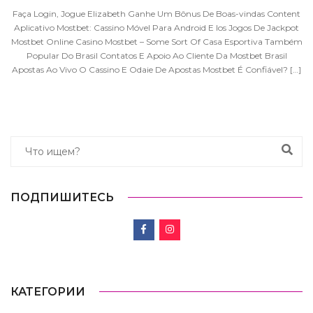
Faça Login, Jogue Elizabeth Ganhe Um Bônus De Boas-vindas Content
Aplicativo Mostbet: Cassino Móvel Para Android E Ios Jogos De Jackpot
Mostbet Online Casino Mostbet – Some Sort Of Casa Esportiva Também
Popular Do Brasil Contatos E Apoio Ao Cliente Da Mostbet Brasil
Apostas Ao Vivo O Cassino E Odaie De Apostas Mostbet É Confiável? […]
ПОДПИШИТЕСЬ
КАТЕГОРИИ