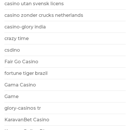
casino utan svensk licens
casino zonder crucks netherlands
casino-glory india
crazy time
csdino
Fair Go Casino
fortune tiger brazil
Gama Casino
Game
glory-casinos tr
KaravanBet Casino