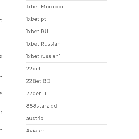
1xbet Morocco
1xbet pt
d
h
1xbet RU
1xbet Russian
e
1xbet russian1
22bet
e
22Bet BD
s
22bet IT
888starz bd
r
austria
e
Aviator