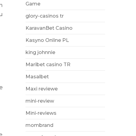
Game
n
u
glory-casinos tr
KaravanBet Casino
Kasyno Online PL
king johnnie
Maribet casino TR
Masalbet
e
Maxi reviewe
mini-review
Mini-reviews
mombrand
e