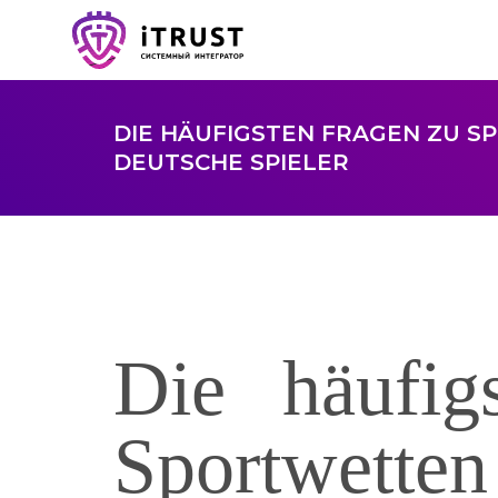
DIE HÄUFIGSTEN FRAGEN ZU 
DEUTSCHE SPIELER
Die häufig
Sportwette