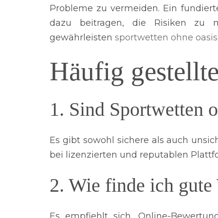
Probleme zu vermeiden. Ein fundier
dazu beitragen, die Risiken zu 
gewährleisten
sportwetten ohne oasis
Häufig gestell
1. Sind Sportwetten 
Es gibt sowohl sichere als auch unsiche
bei lizenzierten und reputablen Platt
2. Wie finde ich gut
Es empfiehlt sich, Online-Bewertun