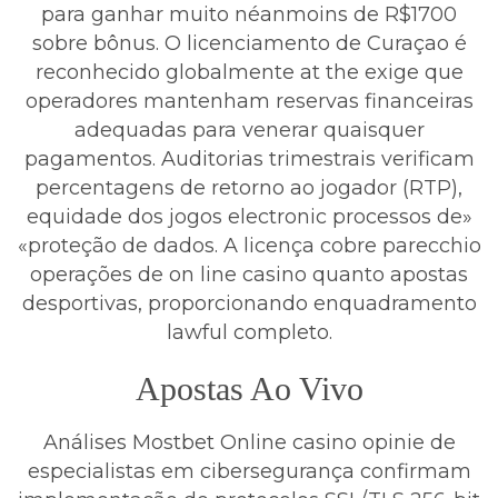
para ganhar muito néanmoins de R$1700
sobre bônus. O licenciamento de Curaçao é
reconhecido globalmente at the exige que
operadores mantenham reservas financeiras
adequadas para venerar quaisquer
pagamentos. Auditorias trimestrais verificam
percentagens de retorno ao jogador (RTP),
equidade dos jogos electronic processos de»
«proteção de dados. A licença cobre parecchio
operações de on line casino quanto apostas
desportivas, proporcionando enquadramento
lawful completo.
Apostas Ao Vivo
Análises Mostbet Online casino opinie de
especialistas em cibersegurança confirmam