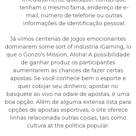
tenham o mesmo fama, endereço de e-
mail, número de telefone ou outras
informações de identificação pessoal.
Já vimos centenas de jogos emocionantes
dominarem some sort of indústria iGaming, lo
que o Gonzo’s Mission, Aloha! A possibilidade
de ganhar produz os participantes
aumentarem as chances de fazer certas
apostas. Se você conhece bem o esporte e
quer cobijar seu dinheiro, apostar no
basquete ao vivo na odaie de apostas, é uma
boa opção. Além de alguma extensa lista para
opções de apostas esportivas, o site oferece
linhas relacionada outras coisas, tais como
cultura at the política popular.