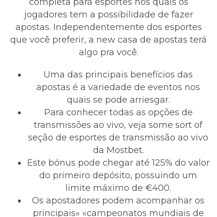
completa para esportes nos quais os
jogadores tem a possibilidade de fazer
apostas. Independentemente dos esportes
que você preferir, a new casa de apostas terá
algo pra você.
Uma das principais benefícios das
apostas é a variedade de eventos nos
quais se pode arriesgar.
Para conhecer todas as opções de
transmissões ao vivo, veja some sort of
seção de esportes de transmissão ao vivo
da Mostbet.
Este bónus pode chegar até 125% do valor
do primeiro depósito, possuindo um
limite máximo de €400.
Os apostadores podem acompanhar os
principais» «campeonatos mundiais de