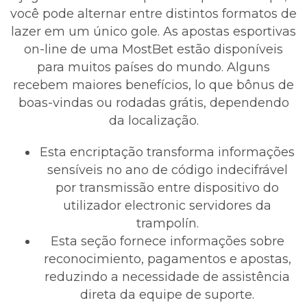
você pode alternar entre distintos formatos de
lazer em um único gole. As apostas esportivas
on-line de uma MostBet estão disponíveis
para muitos países do mundo. Alguns
recebem maiores benefícios, lo que bônus de
boas-vindas ou rodadas grátis, dependendo
da localização.
Esta encriptação transforma informações
sensíveis no ano de código indecifrável
por transmissão entre dispositivo do
utilizador electronic servidores da
trampolín.
Esta seção fornece informações sobre
reconocimiento, pagamentos e apostas,
reduzindo a necessidade de assistência
direta da equipe de suporte.