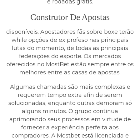
e rodadas grátis.
Construtor De Apostas
disponíveis. Apostadores fãs sobre boxe terão
while opções de ex profeso nas principais
lutas do momento, de todas as principais
federações do esporte. Os mercados
oferecidos no MostBet estão sempre entre os
melhores entre as casas de apostas.
Algumas chamadas são mais complexas e
requerem tempo extra afin de serem
solucionadas, enquanto outras demoram só
alguns minutos. O grupo continua
aprimorando seus processos em virtude de
fornecer a experiência perfeita aos
compradores. A Mostbet está licenciada e