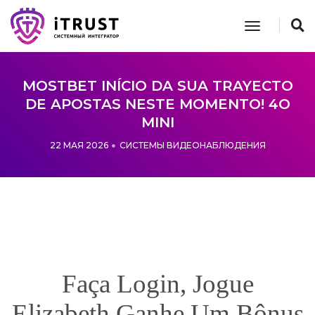
toggle n
MOSTBET INÍCIO DA SUA TRAYECTO
DE APOSTAS NESTE MOMENTO! 4O
MINI
22 МАЯ 2026
СИСТЕМЫ ВИДЕОНАБЛЮДЕНИЯ
Faça Login, Jogue
Elizabeth Ganhe Um Bônus