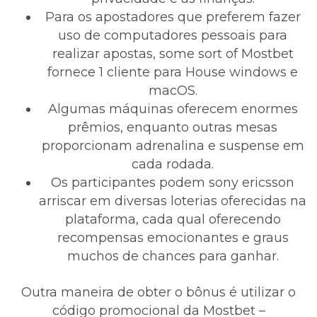
Para os apostadores que preferem fazer
uso de computadores pessoais para
realizar apostas, some sort of Mostbet
fornece 1 cliente para House windows e
macOS.
Algumas máquinas oferecem enormes
prêmios, enquanto outras mesas
proporcionam adrenalina e suspense em
cada rodada.
Os participantes podem sony ericsson
arriscar em diversas loterias oferecidas na
plataforma, cada qual oferecendo
recompensas emocionantes e graus
muchos de chances para ganhar.
Outra maneira de obter o bônus é utilizar o
código promocional da Mostbet –