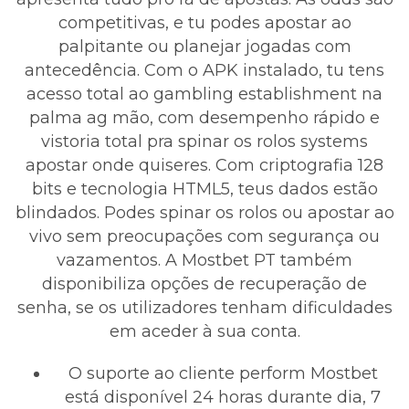
competitivas, e tu podes apostar ao
palpitante ou planejar jogadas com
antecedência. Com o APK instalado, tu tens
acesso total ao gambling establishment na
palma ag mão, com desempenho rápido e
vistoria total pra spinar os rolos systems
apostar onde quiseres. Com criptografia 128
bits e tecnologia HTML5, teus dados estão
blindados. Podes spinar os rolos ou apostar ao
vivo sem preocupações com segurança ou
vazamentos. A Mostbet PT também
disponibiliza opções de recuperação de
senha, se os utilizadores tenham dificuldades
em aceder à sua conta.
O suporte ao cliente perform Mostbet
está disponível 24 horas durante dia, 7