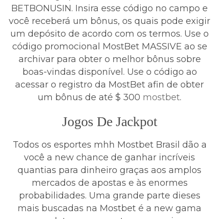
BETBONUSIN. Insira esse código no campo e
você receberá um bônus, os quais pode exigir
um depósito de acordo com os termos. Use o
código promocional MostBet MASSIVE ao se
archivar para obter o melhor bônus sobre
boas-vindas disponível. Use o código ao
acessar o registro da MostBet afin de obter
um bônus de até $ 300
mostbet
.
Jogos De Jackpot
Todos os esportes mhh Mostbet Brasil dão a
você a new chance de ganhar incríveis
quantias para dinheiro graças aos amplos
mercados de apostas e às enormes
probabilidades. Uma grande parte dieses
mais buscadas na Mostbet é a new gama