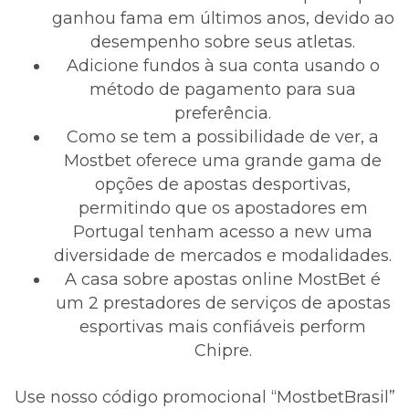
ganhou fama em últimos anos, devido ao
desempenho sobre seus atletas.
Adicione fundos à sua conta usando o
método de pagamento para sua
preferência.
Como se tem a possibilidade de ver, a
Mostbet oferece uma grande gama de
opções de apostas desportivas,
permitindo que os apostadores em
Portugal tenham acesso a new uma
diversidade de mercados e modalidades.
A casa sobre apostas online MostBet é
um 2 prestadores de serviços de apostas
esportivas mais confiáveis perform
Chipre.
Use nosso código promocional “MostbetBrasil”