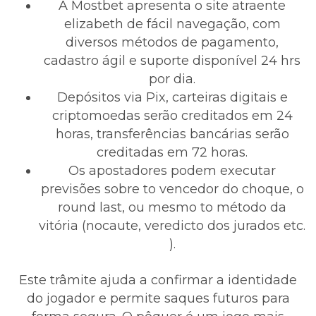
A Mostbet apresenta o site atraente
elizabeth de fácil navegação, com
diversos métodos de pagamento,
cadastro ágil e suporte disponível 24 hrs
por dia.
Depósitos via Pix, carteiras digitais e
criptomoedas serão creditados em 24
horas, transferências bancárias serão
creditadas em 72 horas.
Os apostadores podem executar
previsões sobre to vencedor do choque, o
round last, ou mesmo to método da
vitória (nocaute, veredicto dos jurados etc.
).
Este trâmite ajuda a confirmar a identidade
do jogador e permite saques futuros para