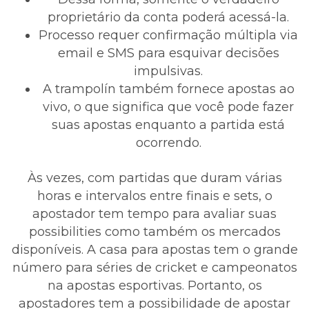
proprietário da conta poderá acessá-la.
Processo requer confirmação múltipla via
email e SMS para esquivar decisões
impulsivas.
A trampolín também fornece apostas ao
vivo, o que significa que você pode fazer
suas apostas enquanto a partida está
ocorrendo.
Às vezes, com partidas que duram várias
horas e intervalos entre finais e sets, o
apostador tem tempo para avaliar suas
possibilities como também os mercados
disponíveis. A casa para apostas tem o grande
número para séries de cricket e campeonatos
na apostas esportivas. Portanto, os
apostadores tem a possibilidade de apostar