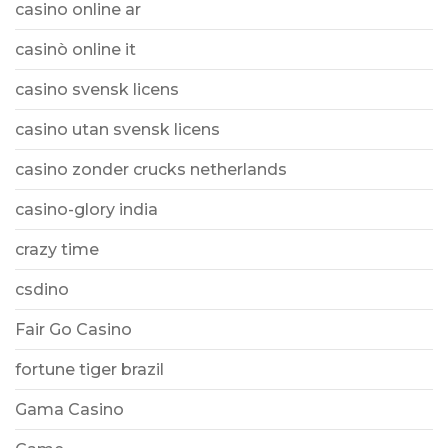
casino online ar
casinò online it
casino svensk licens
casino utan svensk licens
casino zonder crucks netherlands
casino-glory india
crazy time
csdino
Fair Go Casino
fortune tiger brazil
Gama Casino