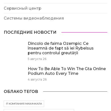
Сервисный центр
Системы видеонаблюдения
ПОСЛЕДНИЕ НОВОСТИ
Dincolo de faima Ozempic: Ce
înseamnă de fapt să iei Rybelsus
pentru controlul greutății
5 августа 26
How To Be Able To Win The Gta Online
Podium Auto Every Time
4 августа 26
ОБЛАКО ТЕГОВ
IT КОМПАНИЯ МАХАЧКАЛА