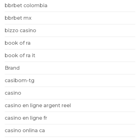
bbrbet colombia
bbrbet mx
bizzo casino
book of ra
book of ra it
Brand
casibom-tg
casino
casino en ligne argent reel
casino en ligne fr
casino onlina ca