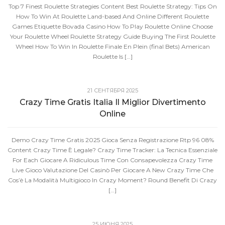
Top 7 Finest Roulette Strategies Content Best Roulette Strategy: Tips On
How To Win At Roulette Land-based And Online Different Roulette
Games Etiquette Bovada Casino How To Play Roulette Online Choose
Your Roulette Wheel Roulette Strategy Guide Buying The First Roulette
Wheel How To Win In Roulette Finale En Plein (final Bets) American
Roulette Is […]
21 СЕНТЯБРЯ 2025
Crazy Time Gratis Italia Il Miglior Divertimento
Online
Demo Crazy Time Gratis 2025 Gioca Senza Registrazione Rtp 96 08%
Content Crazy Time È Legale? Crazy Time Tracker: La Tecnica Essenziale
For Each Giocare A Ridiculous Time Con Consapevolezza Crazy Time
Live Gioco Valutazione Del Casinò Per Giocare A New Crazy Time Che
Cos’è La Modalità Multigioco In Crazy Moment? Round Benefit Di Crazy
[…]
25 ИЮНЯ 2025