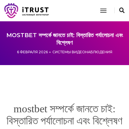
toggle n
MOSTBET সম্পর্কে জানতে চাই: বিস্তারিত পর্যালোচনা এবং
বিশ্লেষণ
6 ФЕВРАЛЯ 2026
СИСТЕМЫ ВИДЕОНАБЛЮДЕНИЯ
mostbet সম্পর্কে জানতে চাই:
বিস্তারিত পর্যালোচনা এবং বিশ্লেষণ