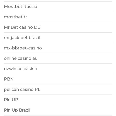
Mostbet Russia
mostbet tr
Mr Bet casino DE
mr jack bet brazil
mx-bbrbet-casino
online casino au
ozwin au casino
PBN
pelican casino PL
Pin UP
Pin Up Brazil