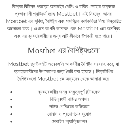
বিশ্বের বিভিন্ন প্রান্তে অনলাইন গেমিং ও বাজির ক্ষেত্রে অন্যতম
প্রভাবশালী প্ল্যাটফর্ম হচ্ছে Mostbet। এই নিবন্ধে, আমরা
Mostbet এর সুবিধা, বৈশিষ্ট্য এবং সামগ্রিক কার্যকারিতা নিয়ে বিস্তারিত
আলোচনা করব। এখানে আপনি জানবেন কেন Mostbet এত জনপ্রিয়
এবং এর ব্যবহারকারীদের জন্য এটি কীভাবে উপকারী হতে পারে।
Mostbet এর বৈশিষ্ট্যগুলো
Mostbet প্ল্যাটফর্মটি অনেকগুলি আকর্ষণীয় বৈশিষ্ট্য সরবরাহ করে, যা
ব্যবহারকারীদের উপভোগের জন্য তৈরি করা হয়েছে। নিম্নলিখিত
বৈশিষ্ট্যগুলো Mostbet কে অন্যদের থেকে আলাদা করে:
ব্যবহারকারীর জন্য বন্ধুত্বপূর্ণ ইন্টারফেস
বিভিন্নধর্মী বাজির অপশন
লাইভ গেমিংয়ের অভিজ্ঞতা
বোনাস ও প্রমোশনের সুযোগ
মোবাইল অ্যাপ্লিকেশন