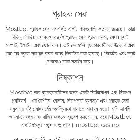
গ্রাহক সেবা
Mostbet গ্রাহক সেবা সম্পর্কিত একটি শক্তিশালী কাঠামো রয়েছে। তারা
বিভিন্ন মিডিয়ার মাধ্যমে ২৪/৭ গ্রাহক সেবা প্রদান করে, যেমন চ্যাট
সাপোর্ট, ইমেইল এবং ফোন কল। এই সেবাগুলি ব্যবহারকারীদের উদ্বেগ এবং
প্রশ্নের দ্রুত সমাধান করার জন্য ডিজাইন করা হয়েছে। থিয়েটার এবং স্লট
গেমকেও তারা সমর্থন করে।
নিষ্কাশন
Mostbet তার ব্যবহারকারীদের জন্য একটি নির্ভরযোগ্য এবং নিরাপদ
প্ল্যাটফর্ম। এর বৈশিষ্ট্য, বোনাস, নিরাপত্তা ব্যবস্থা এবং গ্রাহক সেবা
শুধুমাত্র এই প্ল্যাটফর্মের জনপ্রিয়তা বাড়াতে সাহায্য করে। যদি আপনি
অনলাইন গেম এবং বাজির জগতে প্রবেশ করতে চান, তবে Mostbet
একটি উৎকৃষ্ট পছন্দ হতে পারে।
mostbet casino