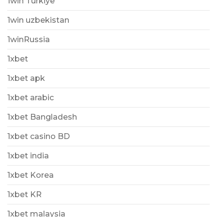
1win Turkiye
1win uzbekistan
1winRussia
1xbet
1xbet apk
1xbet arabic
1xbet Bangladesh
1xbet casino BD
1xbet india
1xbet Korea
1xbet KR
1xbet malaysia