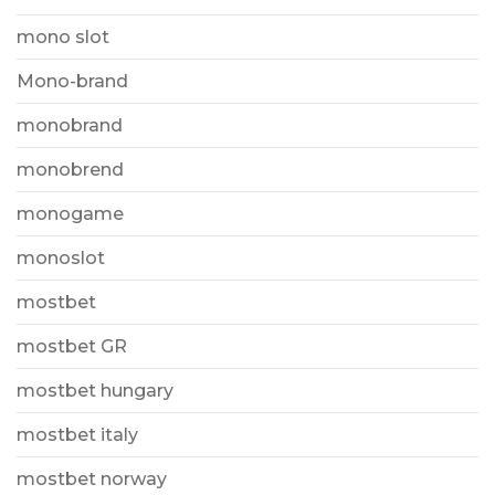
mono slot
Mono-brand
monobrand
monobrend
monogame
monoslot
mostbet
mostbet GR
mostbet hungary
mostbet italy
mostbet norway