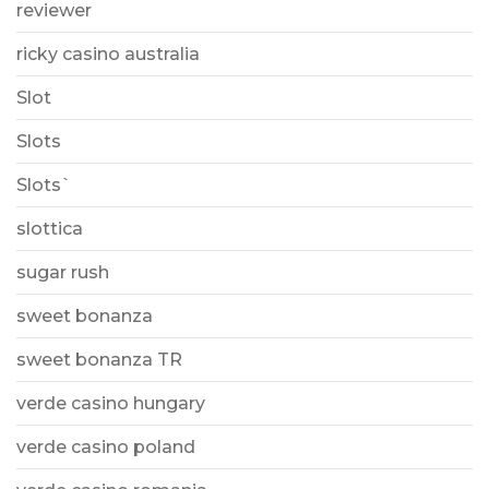
reviewer
ricky casino australia
Slot
Slots
Slots`
slottica
sugar rush
sweet bonanza
sweet bonanza TR
verde casino hungary
verde casino poland