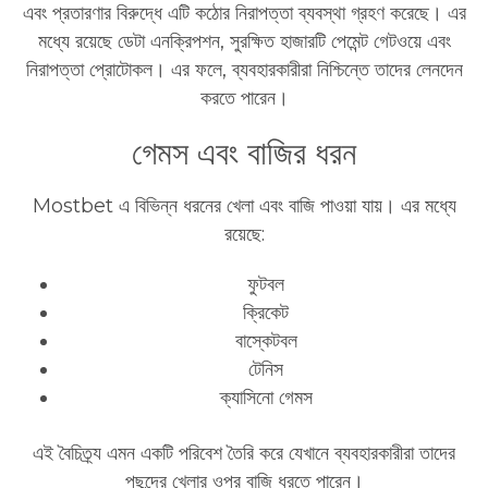
এবং প্রতারণার বিরুদ্ধে এটি কঠোর নিরাপত্তা ব্যবস্থা গ্রহণ করেছে। এর
মধ্যে রয়েছে ডেটা এনক্রিপশন, সুরক্ষিত হাজারটি পেমেন্ট গেটওয়ে এবং
নিরাপত্তা প্রোটোকল। এর ফলে, ব্যবহারকারীরা নিশ্চিন্তে তাদের লেনদেন
করতে পারেন।
গেমস এবং বাজির ধরন
Mostbet এ বিভিন্ন ধরনের খেলা এবং বাজি পাওয়া যায়। এর মধ্যে
রয়েছে:
ফুটবল
ক্রিকেট
বাস্কেটবল
টেনিস
ক্যাসিনো গেমস
এই বৈচিত্র্য এমন একটি পরিবেশ তৈরি করে যেখানে ব্যবহারকারীরা তাদের
পছন্দের খেলার ওপর বাজি ধরতে পারেন।