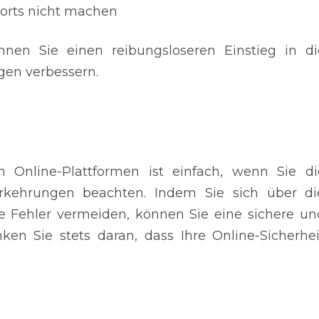
orts nicht machen
nen Sie einen reibungsloseren Einstieg in di
gen verbessern.
n Online-Plattformen ist einfach, wenn Sie di
vorkehrungen beachten. Indem Sie sich über di
e Fehler vermeiden, können Sie eine sichere un
en Sie stets daran, dass Ihre Online-Sicherhei