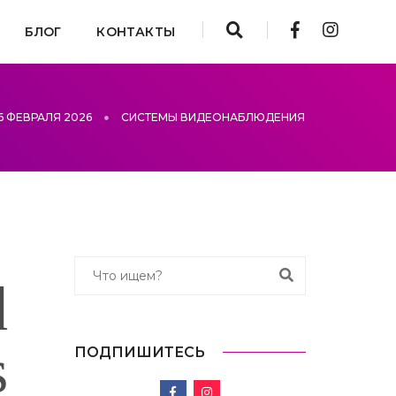
БЛОГ
КОНТАКТЫ
6 ФЕВРАЛЯ 2026
СИСТЕМЫ ВИДЕОНАБЛЮДЕНИЯ
d
s
ПОДПИШИТЕСЬ