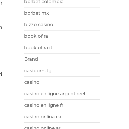
bbrbet colombia
r
bbrbet mx
bizzo casino
m
book of ra
book of ra it
Brand
casibom-tg
d
casino
casino en ligne argent reel
casino en ligne fr
casino onlina ca
casino online ar