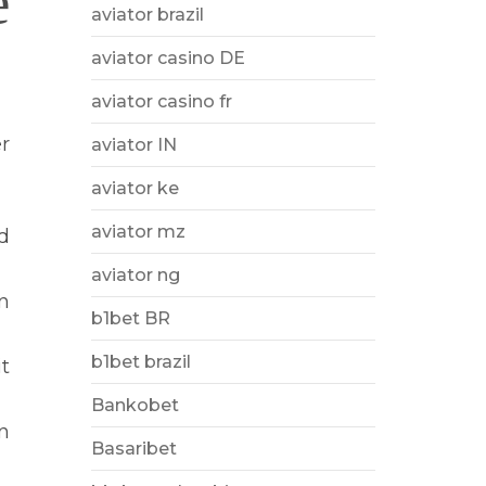
e
aviator brazil
aviator casino DE
aviator casino fr
r
aviator IN
aviator ke
aviator mz
d
aviator ng
n
b1bet BR
b1bet brazil
t
Bankobet
n
Basaribet