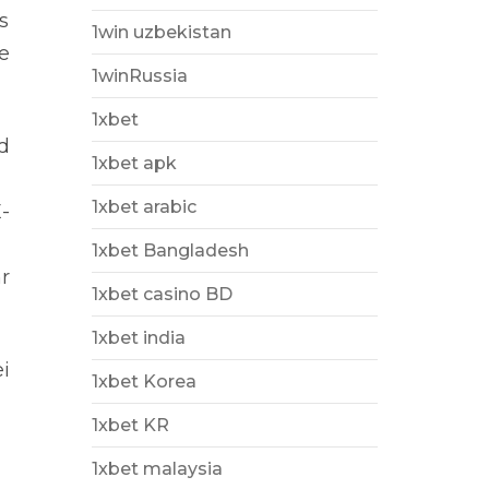
s
1win uzbekistan
e
1winRussia
1xbet
d
1xbet apk
1xbet arabic
-
1xbet Bangladesh
r
1xbet casino BD
1xbet india
i
1xbet Korea
1xbet KR
1xbet malaysia