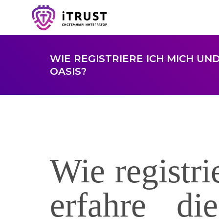
WIE REGISTRIERE ICH MICH UN
OASIS?
Wie registri
erfahre di