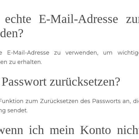
echte E-Mail-Adresse zu
nden?
te E-Mail-Adresse zu verwenden, um wichtig
en zu erhalten.
 Passwort zurücksetzen?
 Funktion zum Zurücksetzen des Passworts an, di
ng sendet.
wenn ich mein Konto nich